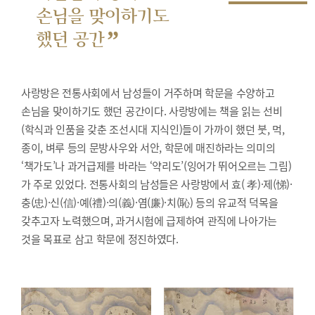
손님을 맞이하기도
”
했던 공간
사랑방은 전통사회에서 남성들이 거주하며 학문을 수양하고
손님을 맞이하기도 했던 공간이다. 사랑방에는 책을 읽는 선비
(학식과 인품을 갖춘 조선시대 지식인)들이 가까이 했던 붓, 먹,
종이, 벼루 등의 문방사우와 서안, 학문에 매진하라는 의미의
‘책가도’나 과거급제를 바라는 ‘약리도’(잉어가 뛰어오르는 그림)
가 주로 있었다. 전통사회의 남성들은 사랑방에서 효( 孝)·제(悌)·
충(忠)·신(信)·예(禮)·의(義)·염(廉)·치(恥) 등의 유교적 덕목을
갖추고자 노력했으며, 과거시험에 급제하여 관직에 나아가는
것을 목표로 삼고 학문에 정진하였다.