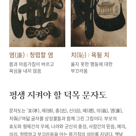
염(廉)
청렴할 염
치(恥)
욕될 치
|
|
몸과 마음가짐이 바르고
옳지 못한 행동에 대한
욕심을 내지 않음
부끄러움
평생 지켜야 할 덕목
문자도
문자도는 ‘효(孝), 제(悌), 충(忠), 신(信), 예(禮), 의(義), 염(廉),
치(恥)’여덟 글자를 상징물들과 함께 그린 그림이다. 부모의
효도와 형제간의 우애, 나라와 군신의 충성, 사람간의 믿음, 예의,
의리, 청렴하고 부끄러움을 아는 몸가짐의 의미를 지녔다. 옛날