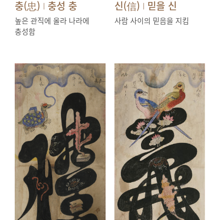
충(忠)
충성 충
신(信)
믿을 신
|
|
높은 관직에 올라 나라에
사람 사이의 믿음을 지킴
충성함