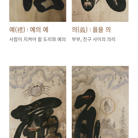
예(禮)
예의 예
의(義)
옳을 의
|
|
사람이 지켜야 할 도리와 예의
부부, 친구 사이의 의리