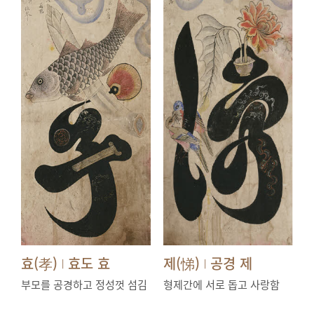
효(孝)
효도 효
제(悌)
공경 제
|
|
부모를 공경하고 정성껏 섬김
형제간에 서로 돕고 사랑함