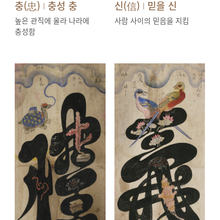
충(忠)
충성 충
신(信)
믿을 신
|
|
높은 관직에 올라 나라에
사람 사이의 믿음을 지킴
충성함