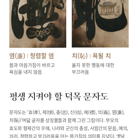
염(廉)
청렴할 염
치(恥)
욕될 치
|
|
몸과 마음가짐이 바르고
옳지 못한 행동에 대한
욕심을 내지 않음
부끄러움
평생 지켜야 할 덕목
문자도
문자도는 ‘효(孝), 제(悌), 충(忠), 신(信), 예(禮), 의(義), 염(廉),
치(恥)’여덟 글자를 상징물들과 함께 그린 그림이다. 부모의
효도와 형제간의 우애, 나라와 군신의 충성, 사람간의 믿음, 예의,
의리, 청렴하고 부끄러움을 아는 몸가짐의 의미를 지녔다. 옛날