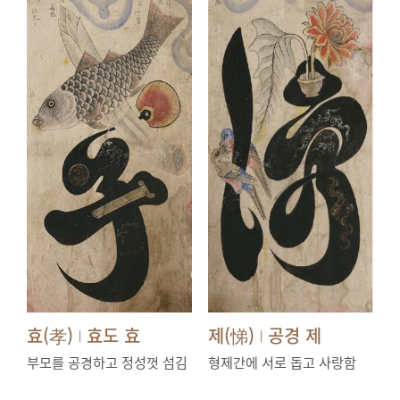
효(孝)
효도 효
제(悌)
공경 제
|
|
부모를 공경하고 정성껏 섬김
형제간에 서로 돕고 사랑함