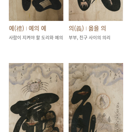
예(禮)
예의 예
의(義)
옳을 의
|
|
사람이 지켜야 할 도리와 예의
부부, 친구 사이의 의리