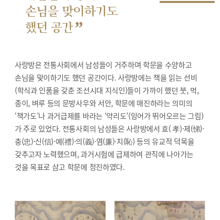
손님을 맞이하기도
”
했던 공간
사랑방은 전통사회에서 남성들이 거주하며 학문을 수양하고
손님을 맞이하기도 했던 공간이다. 사랑방에는 책을 읽는 선비
(학식과 인품을 갖춘 조선시대 지식인)들이 가까이 했던 붓, 먹,
종이, 벼루 등의 문방사우와 서안, 학문에 매진하라는 의미의
‘책가도’나 과거급제를 바라는 ‘약리도’(잉어가 뛰어오르는 그림)
가 주로 있었다. 전통사회의 남성들은 사랑방에서 효( 孝)·제(悌)·
충(忠)·신(信)·예(禮)·의(義)·염(廉)·치(恥) 등의 유교적 덕목을
갖추고자 노력했으며, 과거시험에 급제하여 관직에 나아가는
것을 목표로 삼고 학문에 정진하였다.