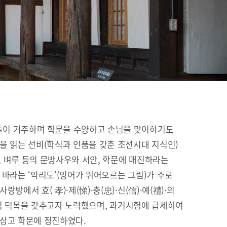
이 거주하며 학문을 수양하고 손님을 맞이하기도
을 읽는 선비(학식과 인품을 갖춘 조선시대 지식인)
이, 벼루 등의 문방사우와 서안, 학문에 매진하라는
 바라는 ‘약리도’(잉어가 뛰어오르는 그림)가 주로
방에서 효( 孝)·제(悌)·충(忠)·신(信)·예(禮)·의
유교적 덕목을 갖추고자 노력했으며, 과거시험에 급제하여
 삼고 학문에 정진하였다.