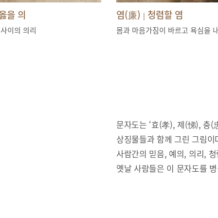
옳을 의
염(廉)
청렴할 염
|
 사이의 의리
몸과 마음가짐이 바르고 욕심을 
문자도는 ‘효(孝), 제(悌), 충(忠
상징물들과 함께 그린 그림이다
사람간의 믿음, 예의, 의리,
옛날 사람들은 이 문자도를 병