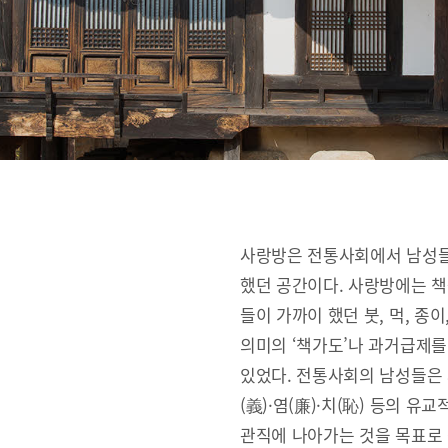
사랑방은 전통사회에서 남성들
했던 공간이다. 사랑방에는 책
들이 가까이 했던 붓, 먹, 종
의미의 ‘책가도’나 과거급제를
있었다. 전통사회의 남성들은 사랑
(義)·염(廉)·치(恥) 등의 
관직에 나아가는 것을 목표로