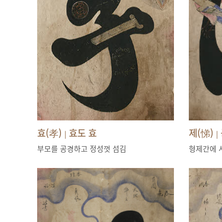
효(孝)
효도 효
제(悌)
|
|
부모를 공경하고 정성껏 섬김
형제간에 