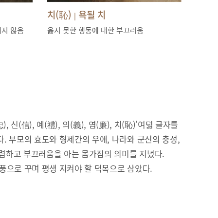
치(恥)
욕될 치
|
내지 않음
옳지 못한 행동에 대한 부끄러움
), 신(信), 예(禮), 의(義), 염(廉), 치(恥)’여덟 글자를
. 부모의 효도와 형제간의 우애, 나라와 군신의 충성,
 청렴하고 부끄러움을 아는 몸가짐의 의미를 지녔다.
풍으로 꾸며 평생 지켜야 할 덕목으로 삼았다.