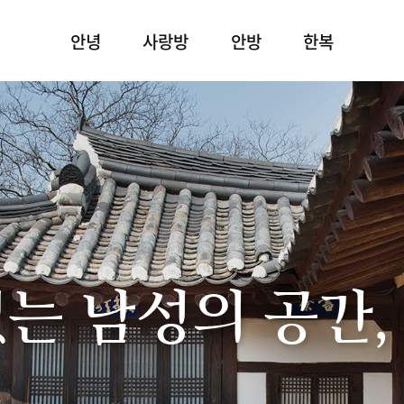
안녕
사랑방
안방
한복
있는 남성의 공간,