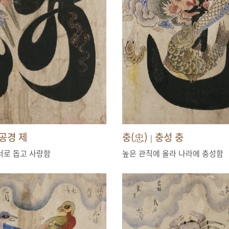
공경 제
충(忠)
충성 충
|
서로 돕고 사랑함
높은 관직에 올라 나라에 충성함