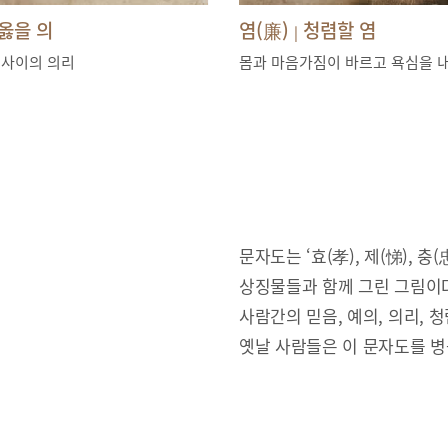
옳을 의
염(廉)
청렴할 염
|
 사이의 의리
몸과 마음가짐이 바르고 욕심을 
문자도는 ‘효(孝), 제(悌), 충(忠
상징물들과 함께 그린 그림이다
사람간의 믿음, 예의, 의리,
옛날 사람들은 이 문자도를 병