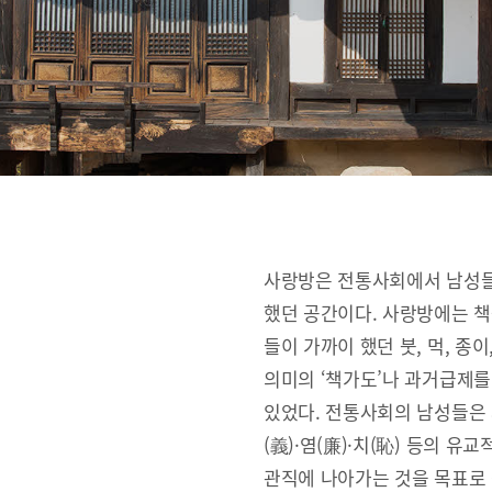
사랑방은 전통사회에서 남성들
했던 공간이다. 사랑방에는 책
들이 가까이 했던 붓, 먹, 종
의미의 ‘책가도’나 과거급제를
있었다. 전통사회의 남성들은 사랑
(義)·염(廉)·치(恥) 등의 
관직에 나아가는 것을 목표로