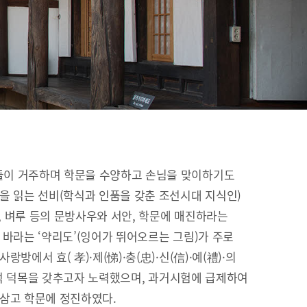
이 거주하며 학문을 수양하고 손님을 맞이하기도
을 읽는 선비(학식과 인품을 갖춘 조선시대 지식인)
이, 벼루 등의 문방사우와 서안, 학문에 매진하라는
 바라는 ‘약리도’(잉어가 뛰어오르는 그림)가 주로
방에서 효( 孝)·제(悌)·충(忠)·신(信)·예(禮)·의
유교적 덕목을 갖추고자 노력했으며, 과거시험에 급제하여
 삼고 학문에 정진하였다.