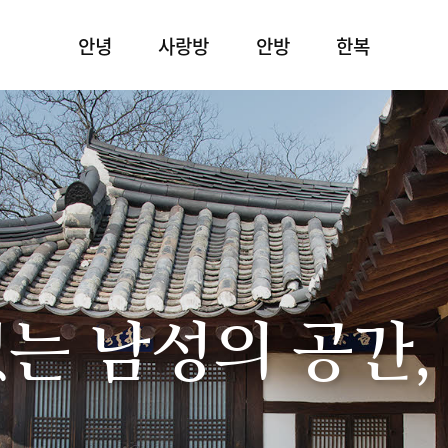
안녕
사랑방
안방
한복
있는 남성의 공간,