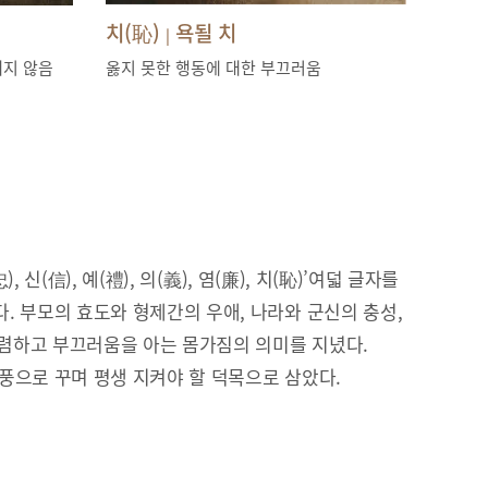
치(恥)
욕될 치
|
내지 않음
옳지 못한 행동에 대한 부끄러움
), 신(信), 예(禮), 의(義), 염(廉), 치(恥)’여덟 글자를
. 부모의 효도와 형제간의 우애, 나라와 군신의 충성,
 청렴하고 부끄러움을 아는 몸가짐의 의미를 지녔다.
풍으로 꾸며 평생 지켜야 할 덕목으로 삼았다.