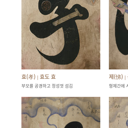
효(孝)
효도 효
제(悌)
|
|
부모를 공경하고 정성껏 섬김
형제간에 