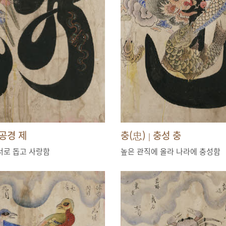
공경 제
충(忠)
충성 충
|
서로 돕고 사랑함
높은 관직에 올라 나라에 충성함