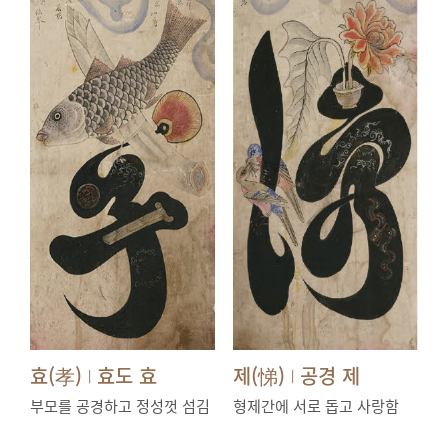
효(孝)
효도 효
제(悌)
공경 제
|
|
부모를 공경하고 정성껏 섬김
형제간에 서로 돕고 사랑함