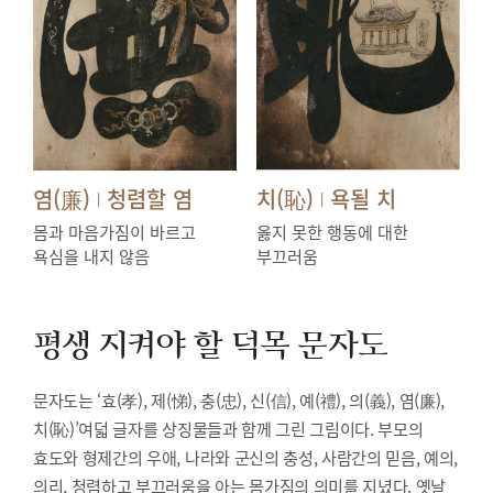
염(廉)
청렴할 염
치(恥)
욕될 치
|
|
몸과 마음가짐이 바르고
옳지 못한 행동에 대한
욕심을 내지 않음
부끄러움
평생 지켜야 할 덕목
문자도
문자도는 ‘효(孝), 제(悌), 충(忠), 신(信), 예(禮), 의(義), 염(廉),
치(恥)’여덟 글자를 상징물들과 함께 그린 그림이다. 부모의
효도와 형제간의 우애, 나라와 군신의 충성, 사람간의 믿음, 예의,
의리, 청렴하고 부끄러움을 아는 몸가짐의 의미를 지녔다. 옛날