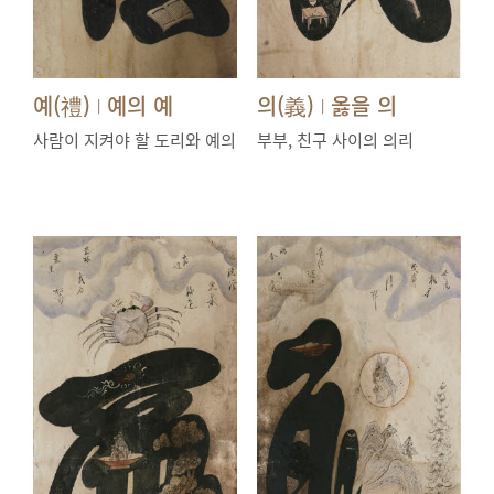
예(禮)
예의 예
의(義)
옳을 의
|
|
사람이 지켜야 할 도리와 예의
부부, 친구 사이의 의리