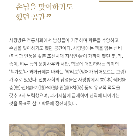
손님을 맞이하기도
”
했던 공간
사랑방은 전통사회에서 남성들이 거주하며 학문을 수양하고
손님을 맞이하기도 했던 공간이다. 사랑방에는 책을 읽는 선비
(학식과 인품을 갖춘 조선시대 지식인)들이 가까이 했던 붓, 먹,
종이, 벼루 등의 문방사우와 서안, 학문에 매진하라는 의미의
‘책가도’나 과거급제를 바라는 ‘약리도’(잉어가 뛰어오르는 그림)
가 주로 있었다. 전통사회의 남성들은 사랑방에서 효( 孝)·제(悌)·
충(忠)·신(信)·예(禮)·의(義)·염(廉)·치(恥) 등의 유교적 덕목을
갖추고자 노력했으며, 과거시험에 급제하여 관직에 나아가는
것을 목표로 삼고 학문에 정진하였다.