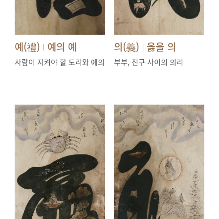
예(禮)
예의 예
의(義)
옳을 의
|
|
사람이 지켜야 할 도리와 예의
부부, 친구 사이의 의리