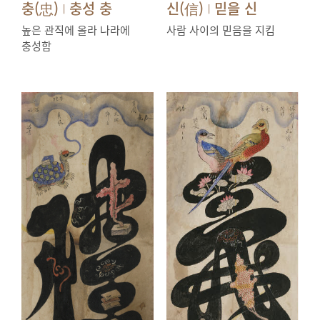
충(忠)
충성 충
신(信)
믿을 신
|
|
높은 관직에 올라 나라에
사람 사이의 믿음을 지킴
충성함