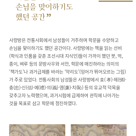
손님을 맞이하기도
”
했던 공간
사랑방은 전통사회에서 남성들이 거주하며 학문을 수양하고
손님을 맞이하기도 했던 공간이다. 사랑방에는 책을 읽는 선비
(학식과 인품을 갖춘 조선시대 지식인)들이 가까이 했던 붓, 먹,
종이, 벼루 등의 문방사우와 서안, 학문에 매진하라는 의미의
‘책가도’나 과거급제를 바라는 ‘약리도’(잉어가 뛰어오르는 그림)
가 주로 있었다. 전통사회의 남성들은 사랑방에서 효( 孝)·제(悌)·
충(忠)·신(信)·예(禮)·의(義)·염(廉)·치(恥) 등의 유교적 덕목을
갖추고자 노력했으며, 과거시험에 급제하여 관직에 나아가는
것을 목표로 삼고 학문에 정진하였다.