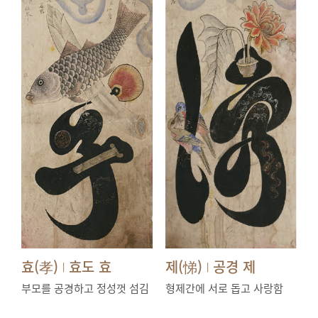
효(孝)
효도 효
제(悌)
공경 제
|
|
부모를 공경하고 정성껏 섬김
형제간에 서로 돕고 사랑함