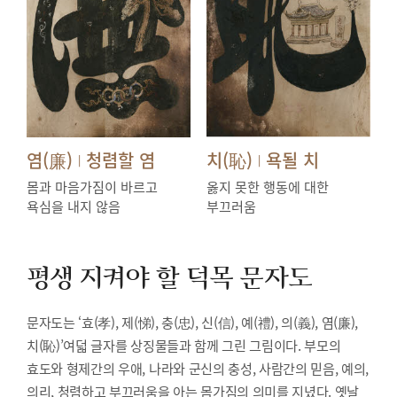
염(廉)
청렴할 염
치(恥)
욕될 치
|
|
몸과 마음가짐이 바르고
옳지 못한 행동에 대한
욕심을 내지 않음
부끄러움
평생 지켜야 할 덕목
문자도
문자도는 ‘효(孝), 제(悌), 충(忠), 신(信), 예(禮), 의(義), 염(廉),
치(恥)’여덟 글자를 상징물들과 함께 그린 그림이다. 부모의
효도와 형제간의 우애, 나라와 군신의 충성, 사람간의 믿음, 예의,
의리, 청렴하고 부끄러움을 아는 몸가짐의 의미를 지녔다. 옛날