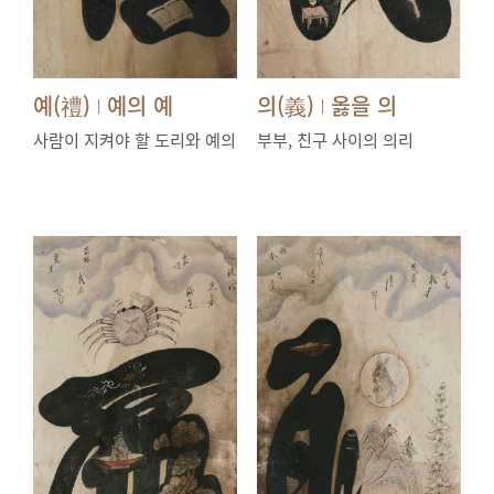
예(禮)
예의 예
의(義)
옳을 의
|
|
사람이 지켜야 할 도리와 예의
부부, 친구 사이의 의리