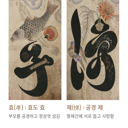
효(孝)
효도 효
제(悌)
공경 제
|
|
부모를 공경하고 정성껏 섬김
형제간에 서로 돕고 사랑함