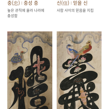
충(忠)
충성 충
신(信)
믿을 신
|
|
높은 관직에 올라 나라에
사람 사이의 믿음을 지킴
충성함