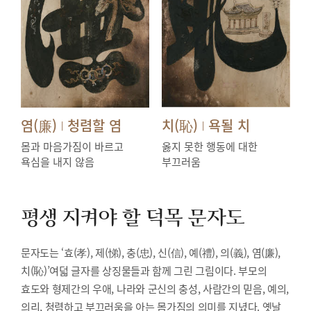
염(廉)
청렴할 염
치(恥)
욕될 치
|
|
몸과 마음가짐이 바르고
옳지 못한 행동에 대한
욕심을 내지 않음
부끄러움
평생 지켜야 할 덕목
문자도
문자도는 ‘효(孝), 제(悌), 충(忠), 신(信), 예(禮), 의(義), 염(廉),
치(恥)’여덟 글자를 상징물들과 함께 그린 그림이다. 부모의
효도와 형제간의 우애, 나라와 군신의 충성, 사람간의 믿음, 예의,
의리, 청렴하고 부끄러움을 아는 몸가짐의 의미를 지녔다. 옛날