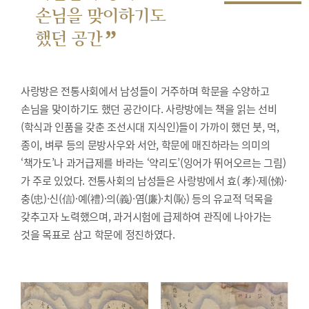
손님을 맞이하기도
”
했던 공간
사랑방은 전통사회에서 남성들이 거주하며 학문을 수양하고
손님을 맞이하기도 했던 공간이다. 사랑방에는 책을 읽는 선비
(학식과 인품을 갖춘 조선시대 지식인)들이 가까이 했던 붓, 먹,
종이, 벼루 등의 문방사우와 서안, 학문에 매진하라는 의미의
‘책가도’나 과거급제를 바라는 ‘약리도’(잉어가 뛰어오르는 그림)
가 주로 있었다. 전통사회의 남성들은 사랑방에서 효( 孝)·제(悌)·
충(忠)·신(信)·예(禮)·의(義)·염(廉)·치(恥) 등의 유교적 덕목을
갖추고자 노력했으며, 과거시험에 급제하여 관직에 나아가는
것을 목표로 삼고 학문에 정진하였다.