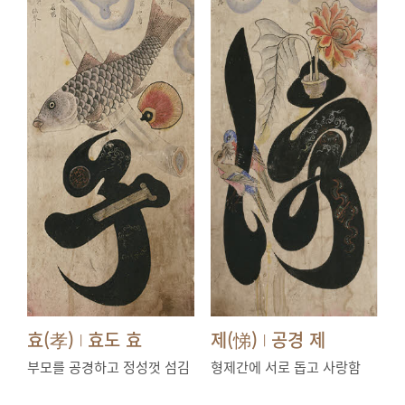
효(孝)
효도 효
제(悌)
공경 제
|
|
부모를 공경하고 정성껏 섬김
형제간에 서로 돕고 사랑함