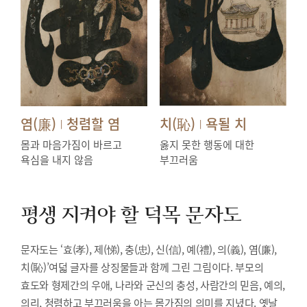
염(廉)
청렴할 염
치(恥)
욕될 치
|
|
몸과 마음가짐이 바르고
옳지 못한 행동에 대한
욕심을 내지 않음
부끄러움
평생 지켜야 할 덕목
문자도
문자도는 ‘효(孝), 제(悌), 충(忠), 신(信), 예(禮), 의(義), 염(廉),
치(恥)’여덟 글자를 상징물들과 함께 그린 그림이다. 부모의
효도와 형제간의 우애, 나라와 군신의 충성, 사람간의 믿음, 예의,
의리, 청렴하고 부끄러움을 아는 몸가짐의 의미를 지녔다. 옛날