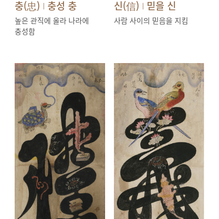
충(忠)
충성 충
신(信)
믿을 신
|
|
높은 관직에 올라 나라에
사람 사이의 믿음을 지킴
충성함