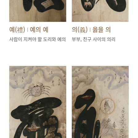
예(禮)
예의 예
의(義)
옳을 의
|
|
사람이 지켜야 할 도리와 예의
부부, 친구 사이의 의리