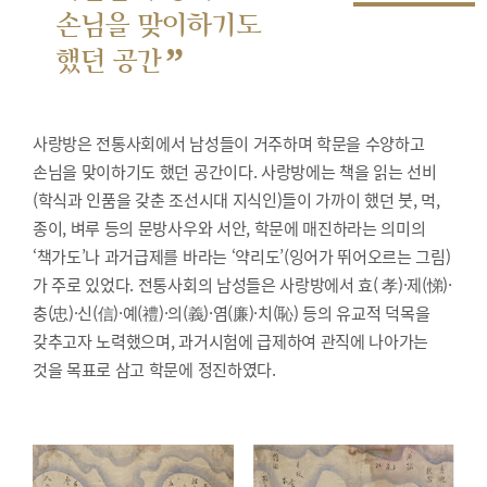
손님을 맞이하기도
”
했던 공간
사랑방은 전통사회에서 남성들이 거주하며 학문을 수양하고
손님을 맞이하기도 했던 공간이다. 사랑방에는 책을 읽는 선비
(학식과 인품을 갖춘 조선시대 지식인)들이 가까이 했던 붓, 먹,
종이, 벼루 등의 문방사우와 서안, 학문에 매진하라는 의미의
‘책가도’나 과거급제를 바라는 ‘약리도’(잉어가 뛰어오르는 그림)
가 주로 있었다. 전통사회의 남성들은 사랑방에서 효( 孝)·제(悌)·
충(忠)·신(信)·예(禮)·의(義)·염(廉)·치(恥) 등의 유교적 덕목을
갖추고자 노력했으며, 과거시험에 급제하여 관직에 나아가는
것을 목표로 삼고 학문에 정진하였다.