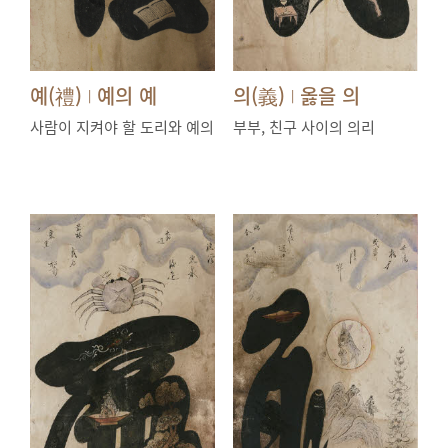
예(禮)
예의 예
의(義)
옳을 의
|
|
사람이 지켜야 할 도리와 예의
부부, 친구 사이의 의리