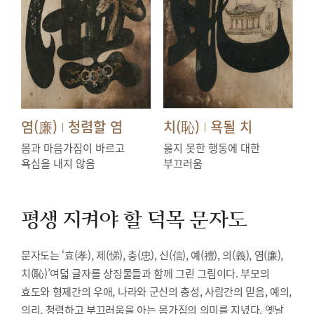
염(廉)
청렴할 염
치(恥)
욕될 치
|
|
몸과 마음가짐이 바르고
옳지 못한 행동에 대한
욕심을 내지 않음
부끄러움
평생 지켜야 할 덕목
문자도
문자도는 ‘효(孝), 제(悌), 충(忠), 신(信), 예(禮), 의(義), 염(廉),
치(恥)’여덟 글자를 상징물들과 함께 그린 그림이다. 부모의
효도와 형제간의 우애, 나라와 군신의 충성, 사람간의 믿음, 예의,
의리, 청렴하고 부끄러움을 아는 몸가짐의 의미를 지녔다. 옛날