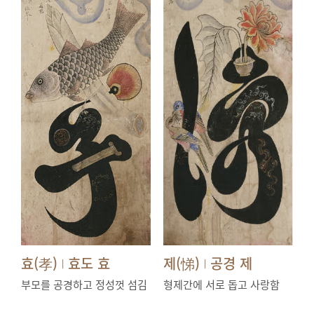
효(孝)
효도 효
제(悌)
공경 제
|
|
부모를 공경하고 정성껏 섬김
형제간에 서로 돕고 사랑함