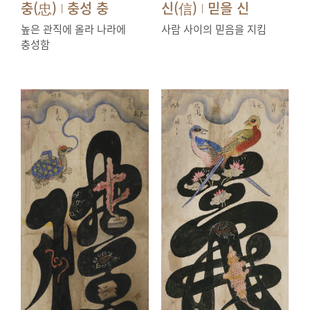
충(忠)
충성 충
신(信)
믿을 신
|
|
높은 관직에 올라 나라에
사람 사이의 믿음을 지킴
충성함