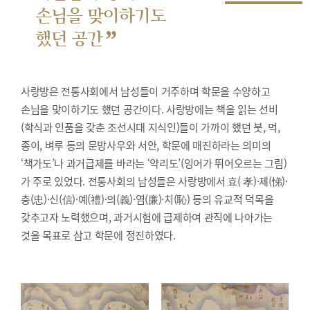
손님을 맞이하기도
”
했던 공간
사랑방은 전통사회에서 남성들이 거주하며 학문을 수양하고
손님을 맞이하기도 했던 공간이다. 사랑방에는 책을 읽는 선비
(학식과 인품을 갖춘 조선시대 지식인)들이 가까이 했던 붓, 먹,
종이, 벼루 등의 문방사우와 서안, 학문에 매진하라는 의미의
‘책가도’나 과거급제를 바라는 ‘약리도’(잉어가 뛰어오르는 그림)
가 주로 있었다. 전통사회의 남성들은 사랑방에서 효( 孝)·제(悌)·
충(忠)·신(信)·예(禮)·의(義)·염(廉)·치(恥) 등의 유교적 덕목을
갖추고자 노력했으며, 과거시험에 급제하여 관직에 나아가는
것을 목표로 삼고 학문에 정진하였다.