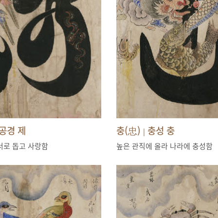
공경 제
충(忠)
충성 충
|
서로 돕고 사랑함
높은 관직에 올라 나라에 충성함