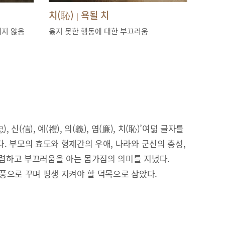
치(恥)
욕될 치
|
내지 않음
옳지 못한 행동에 대한 부끄러움
), 신(信), 예(禮), 의(義), 염(廉), 치(恥)’여덟 글자를
. 부모의 효도와 형제간의 우애, 나라와 군신의 충성,
 청렴하고 부끄러움을 아는 몸가짐의 의미를 지녔다.
풍으로 꾸며 평생 지켜야 할 덕목으로 삼았다.