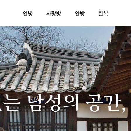
안녕
사랑방
안방
한복
있는 남성의 공간,