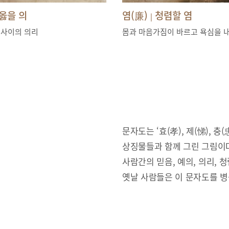
옳을 의
염(廉)
청렴할 염
|
 사이의 의리
몸과 마음가짐이 바르고 욕심을 
문자도는 ‘효(孝), 제(悌), 충(忠
상징물들과 함께 그린 그림이다
사람간의 믿음, 예의, 의리,
옛날 사람들은 이 문자도를 병