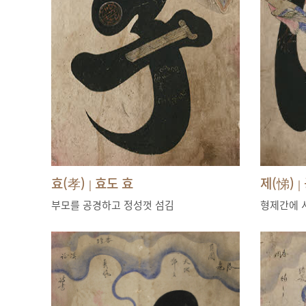
효(孝)
효도 효
제(悌)
|
|
부모를 공경하고 정성껏 섬김
형제간에 