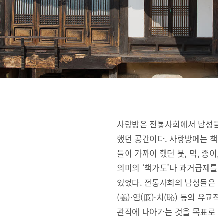
사랑방은 전통사회에서 남성들
했던 공간이다. 사랑방에는 책
들이 가까이 했던 붓, 먹, 종
의미의 ‘책가도’나 과거급제를
있었다. 전통사회의 남성들은 사랑
(義)·염(廉)·치(恥) 등의 
관직에 나아가는 것을 목표로