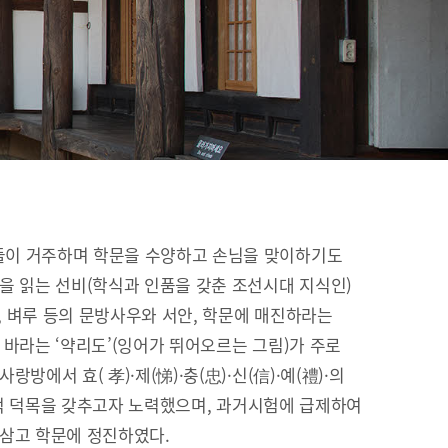
이 거주하며 학문을 수양하고 손님을 맞이하기도
을 읽는 선비(학식과 인품을 갖춘 조선시대 지식인)
이, 벼루 등의 문방사우와 서안, 학문에 매진하라는
 바라는 ‘약리도’(잉어가 뛰어오르는 그림)가 주로
방에서 효( 孝)·제(悌)·충(忠)·신(信)·예(禮)·의
유교적 덕목을 갖추고자 노력했으며, 과거시험에 급제하여
 삼고 학문에 정진하였다.