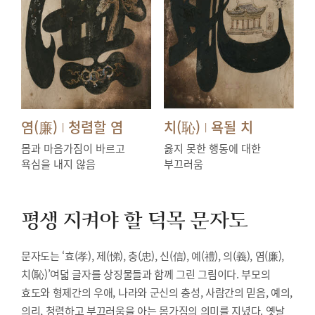
염(廉)
청렴할 염
치(恥)
욕될 치
|
|
몸과 마음가짐이 바르고
옳지 못한 행동에 대한
욕심을 내지 않음
부끄러움
평생 지켜야 할 덕목
문자도
문자도는 ‘효(孝), 제(悌), 충(忠), 신(信), 예(禮), 의(義), 염(廉),
치(恥)’여덟 글자를 상징물들과 함께 그린 그림이다. 부모의
효도와 형제간의 우애, 나라와 군신의 충성, 사람간의 믿음, 예의,
의리, 청렴하고 부끄러움을 아는 몸가짐의 의미를 지녔다. 옛날