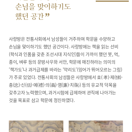
손님을 맞이하기도
”
했던 공간
사랑방은 전통사회에서 남성들이 거주하며 학문을 수양하고
손님을 맞이하기도 했던 공간이다. 사랑방에는 책을 읽는 선비
(학식과 인품을 갖춘 조선시대 지식인)들이 가까이 했던 붓, 먹,
종이, 벼루 등의 문방사우와 서안, 학문에 매진하라는 의미의
‘책가도’나 과거급제를 바라는 ‘약리도’(잉어가 뛰어오르는 그림)
가 주로 있었다. 전통사회의 남성들은 사랑방에서 효( 孝)·제(悌)·
충(忠)·신(信)·예(禮)·의(義)·염(廉)·치(恥) 등의 유교적 덕목을
갖추고자 노력했으며, 과거시험에 급제하여 관직에 나아가는
것을 목표로 삼고 학문에 정진하였다.