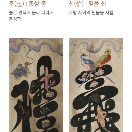
충(忠)
충성 충
신(信)
믿을 신
|
|
높은 관직에 올라 나라에
사람 사이의 믿음을 지킴
충성함