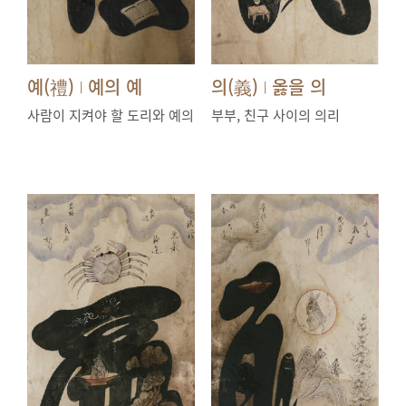
예(禮)
예의 예
의(義)
옳을 의
|
|
사람이 지켜야 할 도리와 예의
부부, 친구 사이의 의리