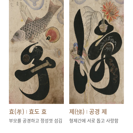
효(孝)
효도 효
제(悌)
공경 제
|
|
부모를 공경하고 정성껏 섬김
형제간에 서로 돕고 사랑함