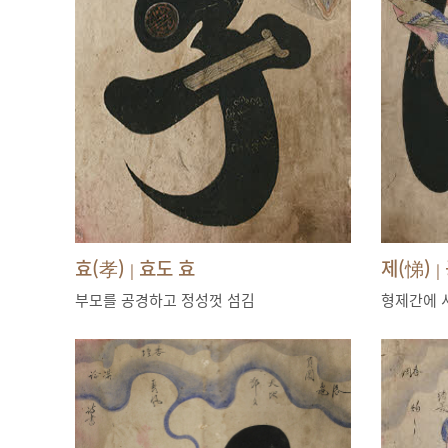
효(孝)
효도 효
제(悌)
|
|
부모를 공경하고 정성껏 섬김
형제간에 