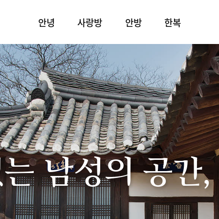
안녕
사랑방
안방
한복
있는 남성의 공간,