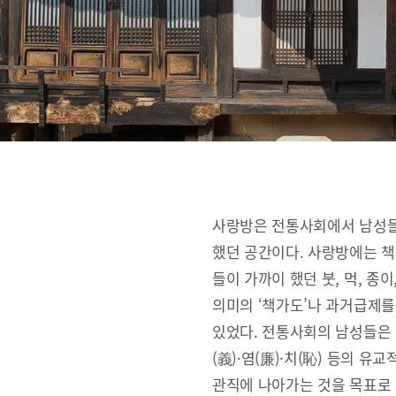
사랑방은 전통사회에서 남성들
했던 공간이다. 사랑방에는 책
들이 가까이 했던 붓, 먹, 종
의미의 ‘책가도’나 과거급제를
있었다. 전통사회의 남성들은 사랑
(義)·염(廉)·치(恥) 등의 
관직에 나아가는 것을 목표로