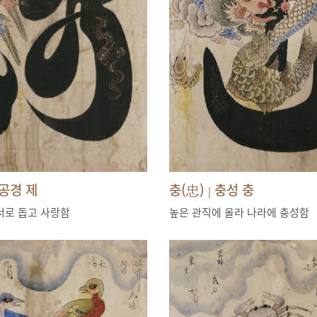
공경 제
충(忠)
충성 충
|
서로 돕고 사랑함
높은 관직에 올라 나라에 충성함