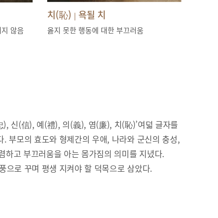
치(恥)
욕될 치
|
내지 않음
옳지 못한 행동에 대한 부끄러움
), 신(信), 예(禮), 의(義), 염(廉), 치(恥)’여덟 글자를
. 부모의 효도와 형제간의 우애, 나라와 군신의 충성,
 청렴하고 부끄러움을 아는 몸가짐의 의미를 지녔다.
풍으로 꾸며 평생 지켜야 할 덕목으로 삼았다.