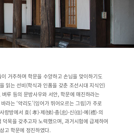
이 거주하며 학문을 수양하고 손님을 맞이하기도
을 읽는 선비(학식과 인품을 갖춘 조선시대 지식인)
이, 벼루 등의 문방사우와 서안, 학문에 매진하라는
 바라는 ‘약리도’(잉어가 뛰어오르는 그림)가 주로
방에서 효( 孝)·제(悌)·충(忠)·신(信)·예(禮)·의
유교적 덕목을 갖추고자 노력했으며, 과거시험에 급제하여
 삼고 학문에 정진하였다.