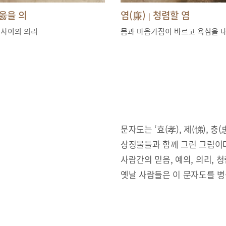
옳을 의
염(廉)
청렴할 염
|
 사이의 의리
몸과 마음가짐이 바르고 욕심을 
문자도는 ‘효(孝), 제(悌), 충(忠
상징물들과 함께 그린 그림이다
사람간의 믿음, 예의, 의리,
옛날 사람들은 이 문자도를 병