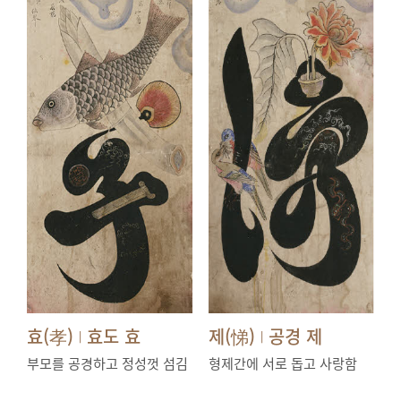
효(孝)
효도 효
제(悌)
공경 제
|
|
부모를 공경하고 정성껏 섬김
형제간에 서로 돕고 사랑함