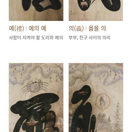
예(禮)
예의 예
의(義)
옳을 의
|
|
사람이 지켜야 할 도리와 예의
부부, 친구 사이의 의리