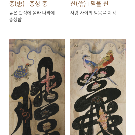
충(忠)
충성 충
신(信)
믿을 신
|
|
높은 관직에 올라 나라에
사람 사이의 믿음을 지킴
충성함