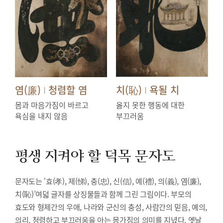
염(廉)
청렴할 염
치(恥)
욕될 치
|
|
몸과 마음가짐이 바르고
옳지 못한 행동에 대한
욕심을 내지 않음
부끄러움
평생 지켜야 할 덕목
문자도
문자도는 ‘효(孝), 제(悌), 충(忠), 신(信), 예(禮), 의(義), 염(廉),
치(恥)’여덟 글자를 상징물들과 함께 그린 그림이다. 부모의
효도와 형제간의 우애, 나라와 군신의 충성, 사람간의 믿음, 예의,
의리, 청렴하고 부끄러움을 아는 몸가짐의 의미를 지녔다. 옛날