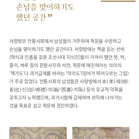
손님을 맞이하기도
”
했던 공간
사랑방은 전통사회에서 남성들이 거주하며 학문을 수양하고
손님을 맞이하기도 했던 공간이다. 사랑방에는 책을 읽는 선비
(학식과 인품을 갖춘 조선시대 지식인)들이 가까이 했던 붓, 먹,
종이, 벼루 등의 문방사우와 서안, 학문에 매진하라는 의미의
‘책가도’나 과거급제를 바라는 ‘약리도’(잉어가 뛰어오르는 그림)
가 주로 있었다. 전통사회의 남성들은 사랑방에서 효( 孝)·제(悌)·
충(忠)·신(信)·예(禮)·의(義)·염(廉)·치(恥) 등의 유교적 덕목을
갖추고자 노력했으며, 과거시험에 급제하여 관직에 나아가는
것을 목표로 삼고 학문에 정진하였다.