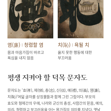
염(廉)
청렴할 염
치(恥)
욕될 치
|
|
몸과 마음가짐이 바르고
옳지 못한 행동에 대한
욕심을 내지 않음
부끄러움
평생 지켜야 할 덕목
문자도
문자도는 ‘효(孝), 제(悌), 충(忠), 신(信), 예(禮), 의(義), 염(廉),
치(恥)’여덟 글자를 상징물들과 함께 그린 그림이다. 부모의
효도와 형제간의 우애, 나라와 군신의 충성, 사람간의 믿음, 예의,
의리, 청렴하고 부끄러움을 아는 몸가짐의 의미를 지녔다. 옛날