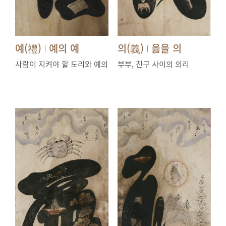
예(禮)
예의 예
의(義)
옳을 의
|
|
사람이 지켜야 할 도리와 예의
부부, 친구 사이의 의리