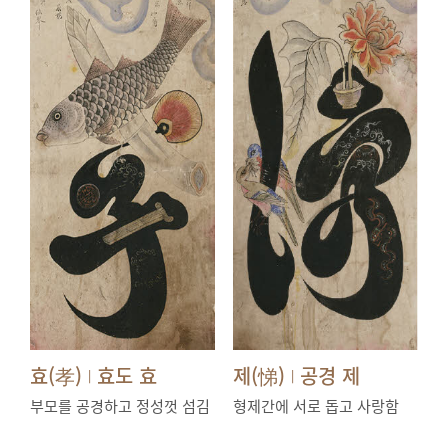
효(孝)
효도 효
제(悌)
공경 제
|
|
부모를 공경하고 정성껏 섬김
형제간에 서로 돕고 사랑함