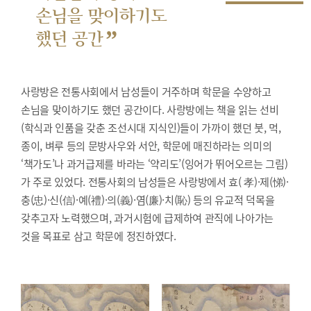
손님을 맞이하기도
”
했던 공간
사랑방은 전통사회에서 남성들이 거주하며 학문을 수양하고
손님을 맞이하기도 했던 공간이다. 사랑방에는 책을 읽는 선비
(학식과 인품을 갖춘 조선시대 지식인)들이 가까이 했던 붓, 먹,
종이, 벼루 등의 문방사우와 서안, 학문에 매진하라는 의미의
‘책가도’나 과거급제를 바라는 ‘약리도’(잉어가 뛰어오르는 그림)
가 주로 있었다. 전통사회의 남성들은 사랑방에서 효( 孝)·제(悌)·
충(忠)·신(信)·예(禮)·의(義)·염(廉)·치(恥) 등의 유교적 덕목을
갖추고자 노력했으며, 과거시험에 급제하여 관직에 나아가는
것을 목표로 삼고 학문에 정진하였다.