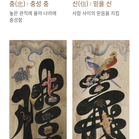
충(忠)
충성 충
신(信)
믿을 신
|
|
높은 관직에 올라 나라에
사람 사이의 믿음을 지킴
충성함