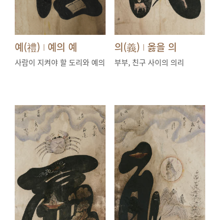
예(禮)
예의 예
의(義)
옳을 의
|
|
사람이 지켜야 할 도리와 예의
부부, 친구 사이의 의리