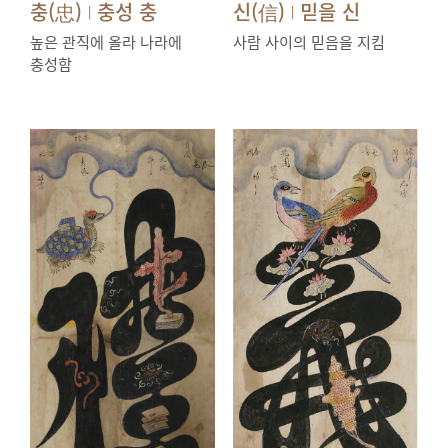
충(忠)
충성 충
신(信)
믿을 신
|
|
높은 관직에 올라 나라에
사람 사이의 믿음을 지킴
충성함