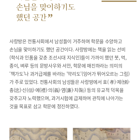
손님을 맞이하기도
”
했던 공간
사랑방은 전통사회에서 남성들이 거주하며 학문을 수양하고
손님을 맞이하기도 했던 공간이다. 사랑방에는 책을 읽는 선비
(학식과 인품을 갖춘 조선시대 지식인)들이 가까이 했던 붓, 먹,
종이, 벼루 등의 문방사우와 서안, 학문에 매진하라는 의미의
‘책가도’나 과거급제를 바라는 ‘약리도’(잉어가 뛰어오르는 그림)
가 주로 있었다. 전통사회의 남성들은 사랑방에서 효( 孝)·제(悌)·
충(忠)·신(信)·예(禮)·의(義)·염(廉)·치(恥) 등의 유교적 덕목을
갖추고자 노력했으며, 과거시험에 급제하여 관직에 나아가는
것을 목표로 삼고 학문에 정진하였다.