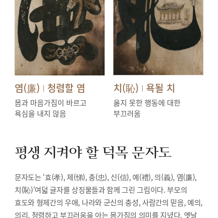
염(廉)
청렴할 염
치(恥)
욕될 치
|
|
몸과 마음가짐이 바르고
옳지 못한 행동에 대한
욕심을 내지 않음
부끄러움
평생 지켜야 할 덕목
문자도
문자도는 ‘효(孝), 제(悌), 충(忠), 신(信), 예(禮), 의(義), 염(廉),
치(恥)’여덟 글자를 상징물들과 함께 그린 그림이다. 부모의
효도와 형제간의 우애, 나라와 군신의 충성, 사람간의 믿음, 예의,
의리, 청렴하고 부끄러움을 아는 몸가짐의 의미를 지녔다. 옛날