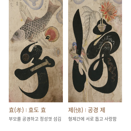
효(孝)
효도 효
제(悌)
공경 제
|
|
부모를 공경하고 정성껏 섬김
형제간에 서로 돕고 사랑함