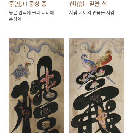
충(忠)
충성 충
신(信)
믿을 신
|
|
높은 관직에 올라 나라에
사람 사이의 믿음을 지킴
충성함