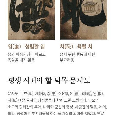
염(廉)
청렴할 염
치(恥)
욕될 치
|
|
몸과 마음가짐이 바르고
옳지 못한 행동에 대한
욕심을 내지 않음
부끄러움
평생 지켜야 할 덕목
문자도
문자도는 ‘효(孝), 제(悌), 충(忠), 신(信), 예(禮), 의(義), 염(廉),
치(恥)’여덟 글자를 상징물들과 함께 그린 그림이다. 부모의
효도와 형제간의 우애, 나라와 군신의 충성, 사람간의 믿음, 예의,
의리, 청렴하고 부끄러움을 아는 몸가짐의 의미를 지녔다. 옛날