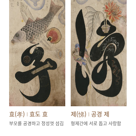
효(孝)
효도 효
제(悌)
공경 제
|
|
부모를 공경하고 정성껏 섬김
형제간에 서로 돕고 사랑함