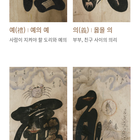
예(禮)
예의 예
의(義)
옳을 의
|
|
사람이 지켜야 할 도리와 예의
부부, 친구 사이의 의리