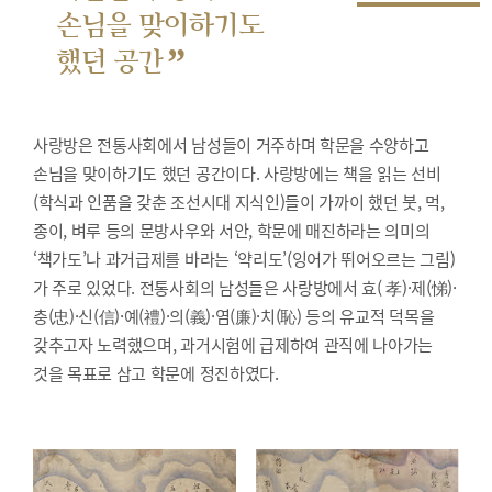
손님을 맞이하기도
”
했던 공간
사랑방은 전통사회에서 남성들이 거주하며 학문을 수양하고
손님을 맞이하기도 했던 공간이다. 사랑방에는 책을 읽는 선비
(학식과 인품을 갖춘 조선시대 지식인)들이 가까이 했던 붓, 먹,
종이, 벼루 등의 문방사우와 서안, 학문에 매진하라는 의미의
‘책가도’나 과거급제를 바라는 ‘약리도’(잉어가 뛰어오르는 그림)
가 주로 있었다. 전통사회의 남성들은 사랑방에서 효( 孝)·제(悌)·
충(忠)·신(信)·예(禮)·의(義)·염(廉)·치(恥) 등의 유교적 덕목을
갖추고자 노력했으며, 과거시험에 급제하여 관직에 나아가는
것을 목표로 삼고 학문에 정진하였다.