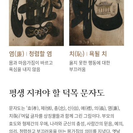
염(廉)
청렴할 염
치(恥)
욕될 치
|
|
몸과 마음가짐이 바르고
옳지 못한 행동에 대한
욕심을 내지 않음
부끄러움
평생 지켜야 할 덕목
문자도
문자도는 ‘효(孝), 제(悌), 충(忠), 신(信), 예(禮), 의(義), 염(廉),
치(恥)’여덟 글자를 상징물들과 함께 그린 그림이다. 부모의
효도와 형제간의 우애, 나라와 군신의 충성, 사람간의 믿음, 예의,
의리, 청렴하고 부끄러움을 아는 몸가짐의 의미를 지녔다. 옛날