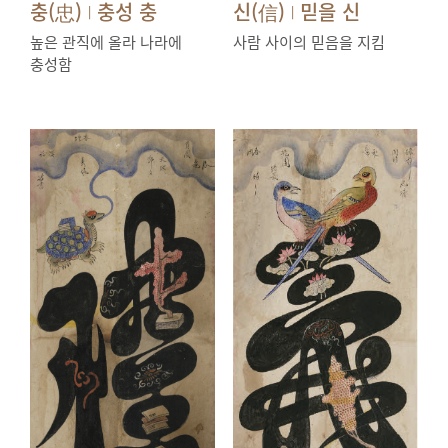
충(忠)
충성 충
신(信)
믿을 신
|
|
높은 관직에 올라 나라에
사람 사이의 믿음을 지킴
충성함