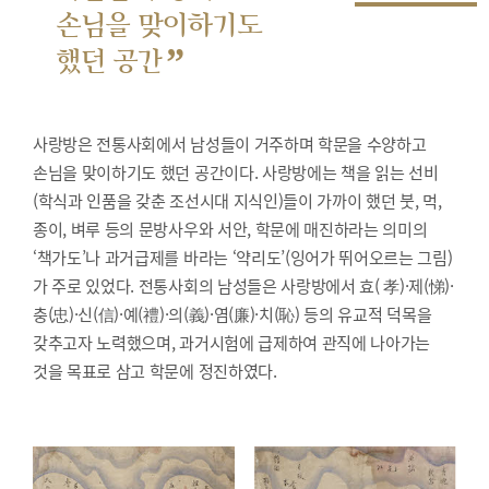
손님을 맞이하기도
”
했던 공간
사랑방은 전통사회에서 남성들이 거주하며 학문을 수양하고
손님을 맞이하기도 했던 공간이다. 사랑방에는 책을 읽는 선비
(학식과 인품을 갖춘 조선시대 지식인)들이 가까이 했던 붓, 먹,
종이, 벼루 등의 문방사우와 서안, 학문에 매진하라는 의미의
‘책가도’나 과거급제를 바라는 ‘약리도’(잉어가 뛰어오르는 그림)
가 주로 있었다. 전통사회의 남성들은 사랑방에서 효( 孝)·제(悌)·
충(忠)·신(信)·예(禮)·의(義)·염(廉)·치(恥) 등의 유교적 덕목을
갖추고자 노력했으며, 과거시험에 급제하여 관직에 나아가는
것을 목표로 삼고 학문에 정진하였다.