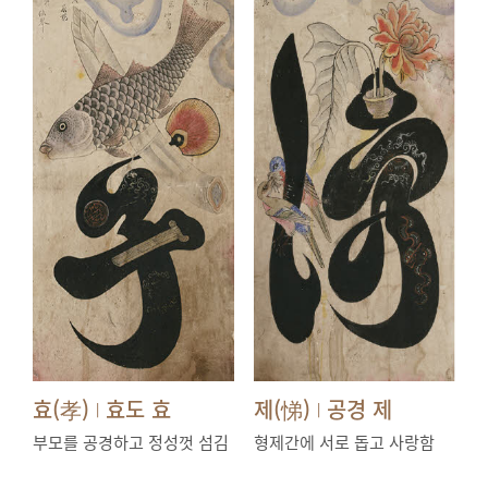
효(孝)
효도 효
제(悌)
공경 제
|
|
부모를 공경하고 정성껏 섬김
형제간에 서로 돕고 사랑함