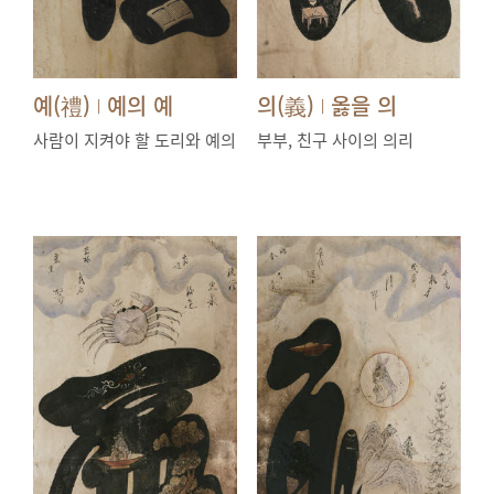
예(禮)
예의 예
의(義)
옳을 의
|
|
사람이 지켜야 할 도리와 예의
부부, 친구 사이의 의리