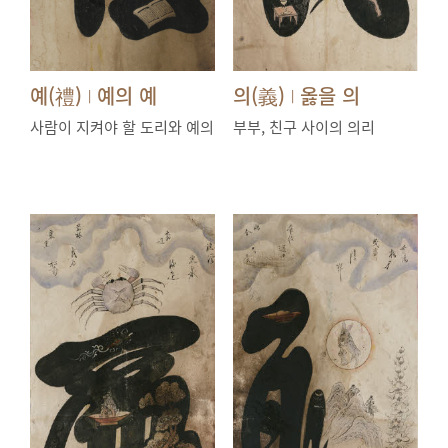
예(禮)
예의 예
의(義)
옳을 의
|
|
사람이 지켜야 할 도리와 예의
부부, 친구 사이의 의리