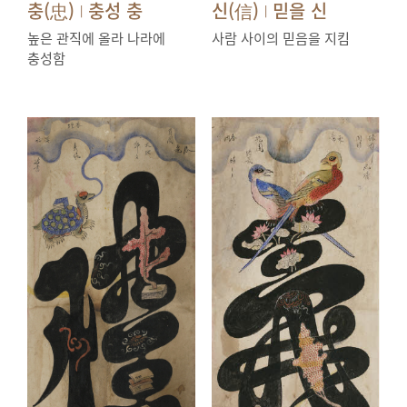
충(忠)
충성 충
신(信)
믿을 신
|
|
높은 관직에 올라 나라에
사람 사이의 믿음을 지킴
충성함