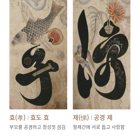
효(孝)
효도 효
제(悌)
공경 제
|
|
부모를 공경하고 정성껏 섬김
형제간에 서로 돕고 사랑함