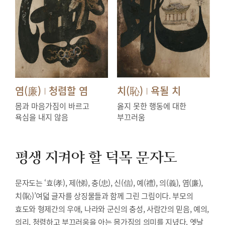
염(廉)
청렴할 염
치(恥)
욕될 치
|
|
몸과 마음가짐이 바르고
옳지 못한 행동에 대한
욕심을 내지 않음
부끄러움
평생 지켜야 할 덕목
문자도
문자도는 ‘효(孝), 제(悌), 충(忠), 신(信), 예(禮), 의(義), 염(廉),
치(恥)’여덟 글자를 상징물들과 함께 그린 그림이다. 부모의
효도와 형제간의 우애, 나라와 군신의 충성, 사람간의 믿음, 예의,
의리, 청렴하고 부끄러움을 아는 몸가짐의 의미를 지녔다. 옛날