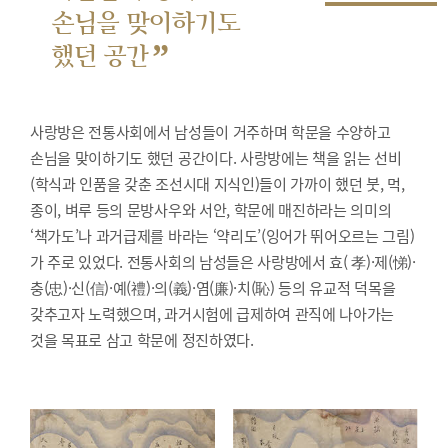
손님을 맞이하기도
”
했던 공간
사랑방은 전통사회에서 남성들이 거주하며 학문을 수양하고
손님을 맞이하기도 했던 공간이다. 사랑방에는 책을 읽는 선비
(학식과 인품을 갖춘 조선시대 지식인)들이 가까이 했던 붓, 먹,
종이, 벼루 등의 문방사우와 서안, 학문에 매진하라는 의미의
‘책가도’나 과거급제를 바라는 ‘약리도’(잉어가 뛰어오르는 그림)
가 주로 있었다. 전통사회의 남성들은 사랑방에서 효( 孝)·제(悌)·
충(忠)·신(信)·예(禮)·의(義)·염(廉)·치(恥) 등의 유교적 덕목을
갖추고자 노력했으며, 과거시험에 급제하여 관직에 나아가는
것을 목표로 삼고 학문에 정진하였다.