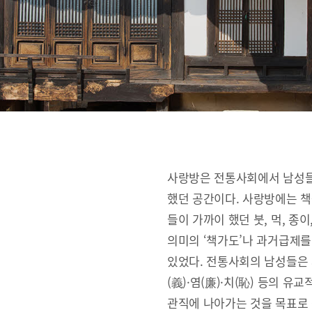
사랑방은 전통사회에서 남성들
했던 공간이다. 사랑방에는 책
들이 가까이 했던 붓, 먹, 종
의미의 ‘책가도’나 과거급제를
있었다. 전통사회의 남성들은 사랑
(義)·염(廉)·치(恥) 등의 
관직에 나아가는 것을 목표로