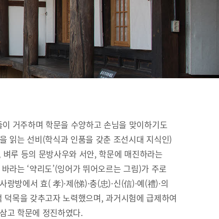
이 거주하며 학문을 수양하고 손님을 맞이하기도
을 읽는 선비(학식과 인품을 갖춘 조선시대 지식인)
이, 벼루 등의 문방사우와 서안, 학문에 매진하라는
 바라는 ‘약리도’(잉어가 뛰어오르는 그림)가 주로
방에서 효( 孝)·제(悌)·충(忠)·신(信)·예(禮)·의
유교적 덕목을 갖추고자 노력했으며, 과거시험에 급제하여
 삼고 학문에 정진하였다.