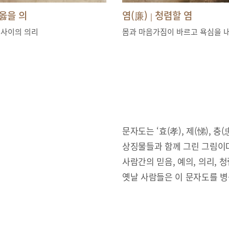
옳을 의
염(廉)
청렴할 염
|
 사이의 의리
몸과 마음가짐이 바르고 욕심을 
문자도는 ‘효(孝), 제(悌), 충(忠
상징물들과 함께 그린 그림이다
사람간의 믿음, 예의, 의리,
옛날 사람들은 이 문자도를 병