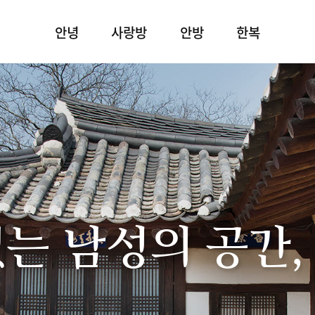
안녕
사랑방
안방
한복
있는 남성의 공간,