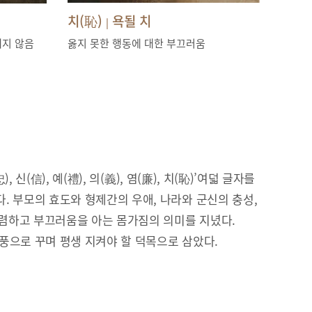
치(恥)
욕될 치
|
내지 않음
옳지 못한 행동에 대한 부끄러움
), 신(信), 예(禮), 의(義), 염(廉), 치(恥)’여덟 글자를
. 부모의 효도와 형제간의 우애, 나라와 군신의 충성,
 청렴하고 부끄러움을 아는 몸가짐의 의미를 지녔다.
풍으로 꾸며 평생 지켜야 할 덕목으로 삼았다.