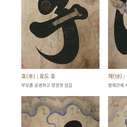
효(孝)
효도 효
제(悌)
|
|
부모를 공경하고 정성껏 섬김
형제간에 