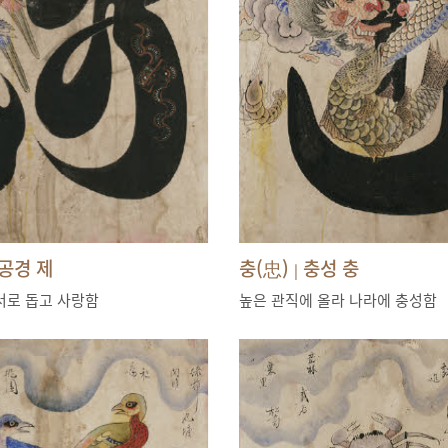
공경 제
충(忠)
충성 충
|
서로 돕고 사랑함
높은 관직에 올라 나라에 충성함