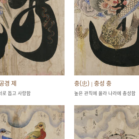
공경 제
충(忠)
충성 충
|
서로 돕고 사랑함
높은 관직에 올라 나라에 충성함