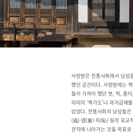
사랑방은 전통사회에서 남성들
했던 공간이다. 사랑방에는 책
들이 가까이 했던 붓, 먹, 종
의미의 ‘책가도’나 과거급제를
있었다. 전통사회의 남성들은 사랑
(義)·염(廉)·치(恥) 등의 
관직에 나아가는 것을 목표로