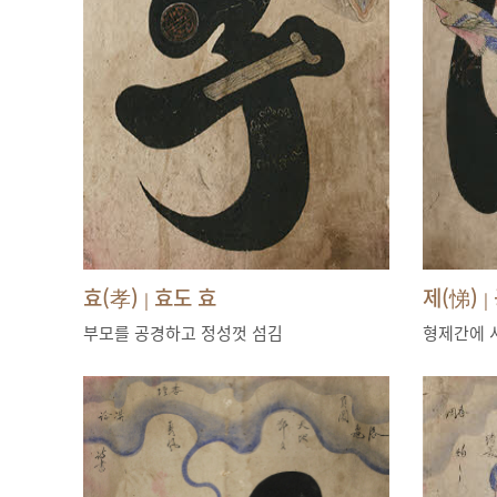
효(孝)
효도 효
제(悌)
|
|
부모를 공경하고 정성껏 섬김
형제간에 