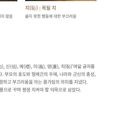
치(恥)
욕될 치
|
내지 않음
옳지 못한 행동에 대한 부끄러움
), 신(信), 예(禮), 의(義), 염(廉), 치(恥)’여덟 글자를
. 부모의 효도와 형제간의 우애, 나라와 군신의 충성,
 청렴하고 부끄러움을 아는 몸가짐의 의미를 지녔다.
풍으로 꾸며 평생 지켜야 할 덕목으로 삼았다.