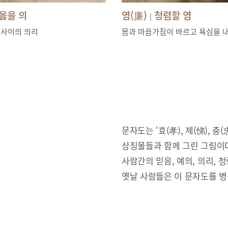
옳을 의
염(廉)
청렴할 염
|
 사이의 의리
몸과 마음가짐이 바르고 욕심을 
문자도는 ‘효(孝), 제(悌), 충(忠
상징물들과 함께 그린 그림이다
사람간의 믿음, 예의, 의리,
옛날 사람들은 이 문자도를 병