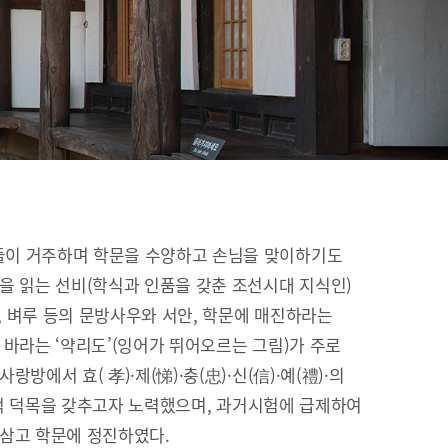
이 거주하며 학문을 수양하고 손님을 맞이하기도
을 읽는 선비(학식과 인품을 갖춘 조선시대 지식인)
이, 벼루 등의 문방사우와 서안, 학문에 매진하라는
 바라는 ‘약리도’(잉어가 뛰어오르는 그림)가 주로
방에서 효( 孝)·제(悌)·충(忠)·신(信)·예(禮)·의
유교적 덕목을 갖추고자 노력했으며, 과거시험에 급제하여
 삼고 학문에 정진하였다.