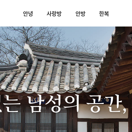
안녕
사랑방
안방
한복
있는 남성의 공간,