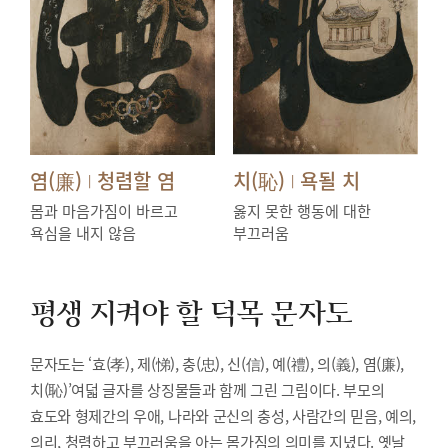
염(廉)
청렴할 염
치(恥)
욕될 치
|
|
몸과 마음가짐이 바르고
옳지 못한 행동에 대한
욕심을 내지 않음
부끄러움
평생 지켜야 할 덕목
문자도
문자도는 ‘효(孝), 제(悌), 충(忠), 신(信), 예(禮), 의(義), 염(廉),
치(恥)’여덟 글자를 상징물들과 함께 그린 그림이다. 부모의
효도와 형제간의 우애, 나라와 군신의 충성, 사람간의 믿음, 예의,
의리, 청렴하고 부끄러움을 아는 몸가짐의 의미를 지녔다. 옛날