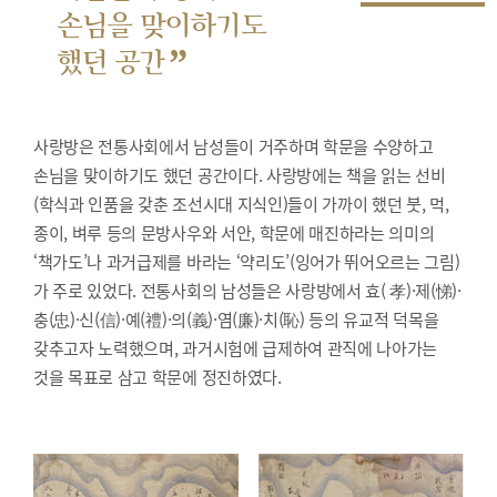
손님을 맞이하기도
”
했던 공간
사랑방은 전통사회에서 남성들이 거주하며 학문을 수양하고
손님을 맞이하기도 했던 공간이다. 사랑방에는 책을 읽는 선비
(학식과 인품을 갖춘 조선시대 지식인)들이 가까이 했던 붓, 먹,
종이, 벼루 등의 문방사우와 서안, 학문에 매진하라는 의미의
‘책가도’나 과거급제를 바라는 ‘약리도’(잉어가 뛰어오르는 그림)
가 주로 있었다. 전통사회의 남성들은 사랑방에서 효( 孝)·제(悌)·
충(忠)·신(信)·예(禮)·의(義)·염(廉)·치(恥) 등의 유교적 덕목을
갖추고자 노력했으며, 과거시험에 급제하여 관직에 나아가는
것을 목표로 삼고 학문에 정진하였다.