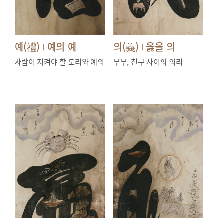
예(禮)
예의 예
의(義)
옳을 의
|
|
사람이 지켜야 할 도리와 예의
부부, 친구 사이의 의리