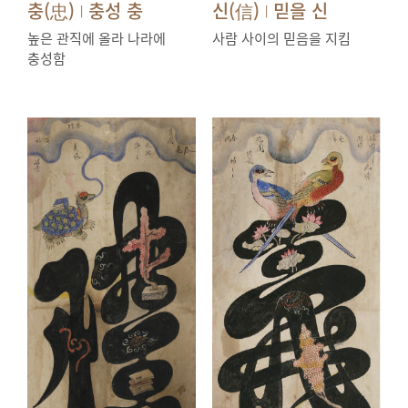
충(忠)
충성 충
신(信)
믿을 신
|
|
높은 관직에 올라 나라에
사람 사이의 믿음을 지킴
충성함