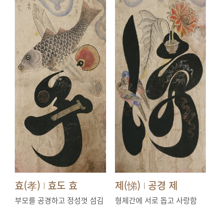
효(孝)
효도 효
제(悌)
공경 제
|
|
부모를 공경하고 정성껏 섬김
형제간에 서로 돕고 사랑함