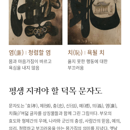
염(廉)
청렴할 염
치(恥)
욕될 치
|
|
몸과 마음가짐이 바르고
옳지 못한 행동에 대한
욕심을 내지 않음
부끄러움
평생 지켜야 할 덕목
문자도
문자도는 ‘효(孝), 제(悌), 충(忠), 신(信), 예(禮), 의(義), 염(廉),
치(恥)’여덟 글자를 상징물들과 함께 그린 그림이다. 부모의
효도와 형제간의 우애, 나라와 군신의 충성, 사람간의 믿음, 예의,
의리, 청렴하고 부끄러움을 아는 몸가짐의 의미를 지녔다. 옛날