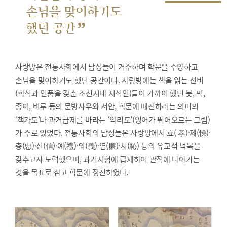
손님을 맞이하기도
”
했던 공간
사랑방은 전통사회에서 남성들이 거주하며 학문을 수양하고
손님을 맞이하기도 했던 공간이다. 사랑방에는 책을 읽는 선비
(학식과 인품을 갖춘 조선시대 지식인)들이 가까이 했던 붓, 먹,
종이, 벼루 등의 문방사우와 서안, 학문에 매진하라는 의미의
‘책가도’나 과거급제를 바라는 ‘약리도’(잉어가 뛰어오르는 그림)
가 주로 있었다. 전통사회의 남성들은 사랑방에서 효( 孝)·제(悌)·
충(忠)·신(信)·예(禮)·의(義)·염(廉)·치(恥) 등의 유교적 덕목을
갖추고자 노력했으며, 과거시험에 급제하여 관직에 나아가는
것을 목표로 삼고 학문에 정진하였다.