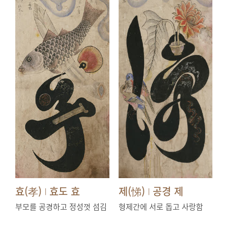
효(孝)
효도 효
제(悌)
공경 제
|
|
부모를 공경하고 정성껏 섬김
형제간에 서로 돕고 사랑함