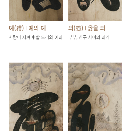
예(禮)
예의 예
의(義)
옳을 의
|
|
사람이 지켜야 할 도리와 예의
부부, 친구 사이의 의리