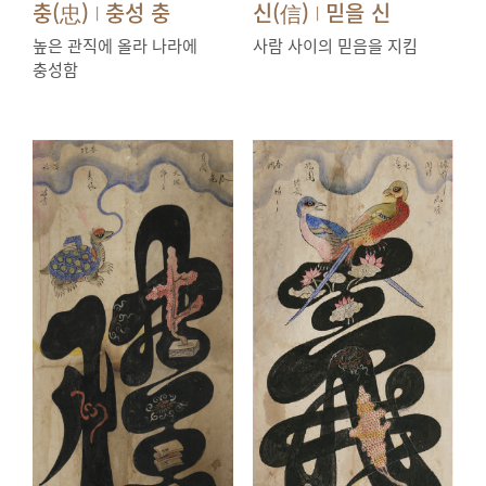
충(忠)
충성 충
신(信)
믿을 신
|
|
높은 관직에 올라 나라에
사람 사이의 믿음을 지킴
충성함