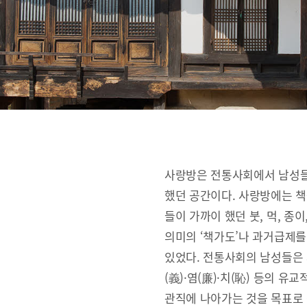
사랑방은 전통사회에서 남성들
했던 공간이다. 사랑방에는 책
들이 가까이 했던 붓, 먹, 종
의미의 ‘책가도’나 과거급제를
있었다. 전통사회의 남성들은 사랑
(義)·염(廉)·치(恥) 등의 
관직에 나아가는 것을 목표로