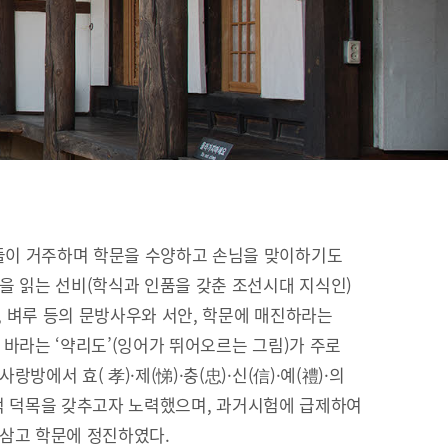
이 거주하며 학문을 수양하고 손님을 맞이하기도
을 읽는 선비(학식과 인품을 갖춘 조선시대 지식인)
이, 벼루 등의 문방사우와 서안, 학문에 매진하라는
 바라는 ‘약리도’(잉어가 뛰어오르는 그림)가 주로
방에서 효( 孝)·제(悌)·충(忠)·신(信)·예(禮)·의
유교적 덕목을 갖추고자 노력했으며, 과거시험에 급제하여
 삼고 학문에 정진하였다.