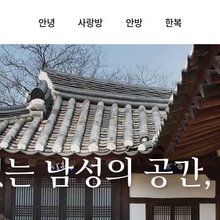
안녕
사랑방
안방
한복
있는 남성의 공간,