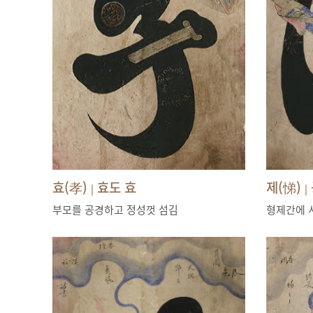
효(孝)
효도 효
제(悌)
|
|
부모를 공경하고 정성껏 섬김
형제간에 