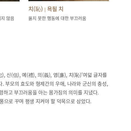
치(恥)
욕될 치
|
내지 않음
옳지 못한 행동에 대한 부끄러움
), 신(信), 예(禮), 의(義), 염(廉), 치(恥)’여덟 글자를
. 부모의 효도와 형제간의 우애, 나라와 군신의 충성,
 청렴하고 부끄러움을 아는 몸가짐의 의미를 지녔다.
풍으로 꾸며 평생 지켜야 할 덕목으로 삼았다.