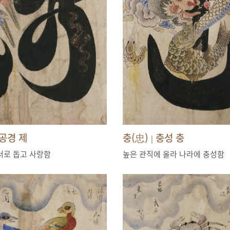
공경 제
충(忠)
충성 충
|
서로 돕고 사랑함
높은 관직에 올라 나라에 충성함