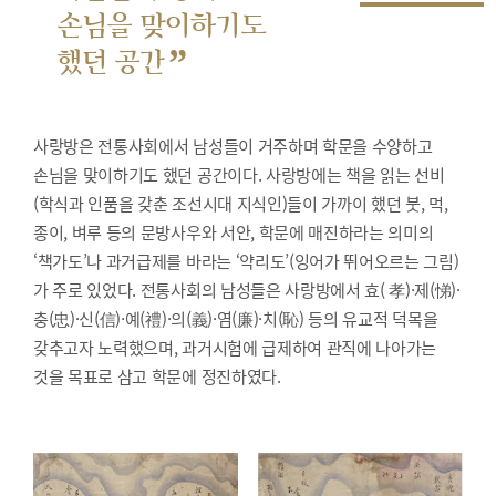
손님을 맞이하기도
”
했던 공간
사랑방은 전통사회에서 남성들이 거주하며 학문을 수양하고
손님을 맞이하기도 했던 공간이다. 사랑방에는 책을 읽는 선비
(학식과 인품을 갖춘 조선시대 지식인)들이 가까이 했던 붓, 먹,
종이, 벼루 등의 문방사우와 서안, 학문에 매진하라는 의미의
‘책가도’나 과거급제를 바라는 ‘약리도’(잉어가 뛰어오르는 그림)
가 주로 있었다. 전통사회의 남성들은 사랑방에서 효( 孝)·제(悌)·
충(忠)·신(信)·예(禮)·의(義)·염(廉)·치(恥) 등의 유교적 덕목을
갖추고자 노력했으며, 과거시험에 급제하여 관직에 나아가는
것을 목표로 삼고 학문에 정진하였다.