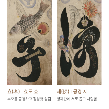
효(孝)
효도 효
제(悌)
공경 제
|
|
부모를 공경하고 정성껏 섬김
형제간에 서로 돕고 사랑함