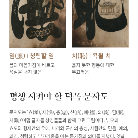
염(廉)
청렴할 염
치(恥)
욕될 치
|
|
몸과 마음가짐이 바르고
옳지 못한 행동에 대한
욕심을 내지 않음
부끄러움
평생 지켜야 할 덕목
문자도
문자도는 ‘효(孝), 제(悌), 충(忠), 신(信), 예(禮), 의(義), 염(廉),
치(恥)’여덟 글자를 상징물들과 함께 그린 그림이다. 부모의
효도와 형제간의 우애, 나라와 군신의 충성, 사람간의 믿음, 예의,
의리, 청렴하고 부끄러움을 아는 몸가짐의 의미를 지녔다. 옛날