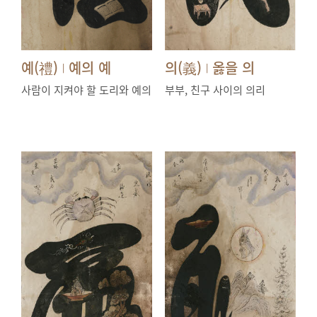
예(禮)
예의 예
의(義)
옳을 의
|
|
사람이 지켜야 할 도리와 예의
부부, 친구 사이의 의리