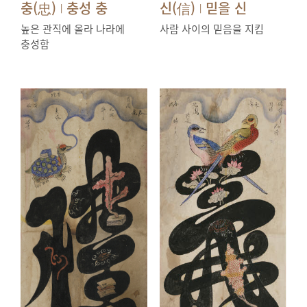
충(忠)
충성 충
신(信)
믿을 신
|
|
높은 관직에 올라 나라에
사람 사이의 믿음을 지킴
충성함