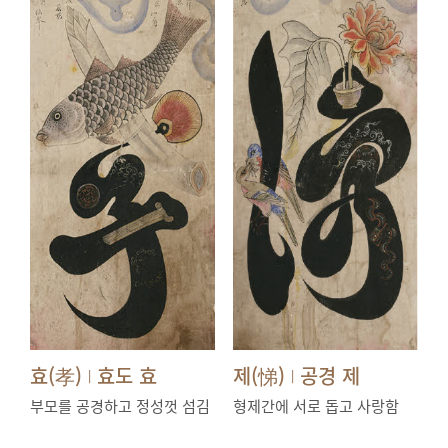
효(孝)
효도 효
제(悌)
공경 제
|
|
부모를 공경하고 정성껏 섬김
형제간에 서로 돕고 사랑함