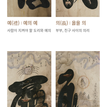
예(禮)
예의 예
의(義)
옳을 의
|
|
사람이 지켜야 할 도리와 예의
부부, 친구 사이의 의리