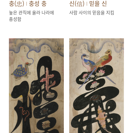
충(忠)
충성 충
신(信)
믿을 신
|
|
높은 관직에 올라 나라에
사람 사이의 믿음을 지킴
충성함