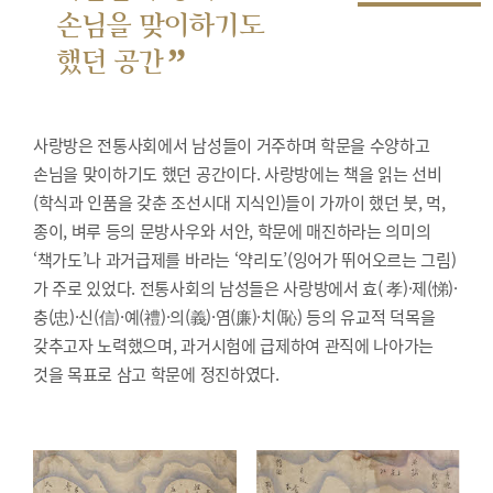
손님을 맞이하기도
”
했던 공간
사랑방은 전통사회에서 남성들이 거주하며 학문을 수양하고
손님을 맞이하기도 했던 공간이다. 사랑방에는 책을 읽는 선비
(학식과 인품을 갖춘 조선시대 지식인)들이 가까이 했던 붓, 먹,
종이, 벼루 등의 문방사우와 서안, 학문에 매진하라는 의미의
‘책가도’나 과거급제를 바라는 ‘약리도’(잉어가 뛰어오르는 그림)
가 주로 있었다. 전통사회의 남성들은 사랑방에서 효( 孝)·제(悌)·
충(忠)·신(信)·예(禮)·의(義)·염(廉)·치(恥) 등의 유교적 덕목을
갖추고자 노력했으며, 과거시험에 급제하여 관직에 나아가는
것을 목표로 삼고 학문에 정진하였다.