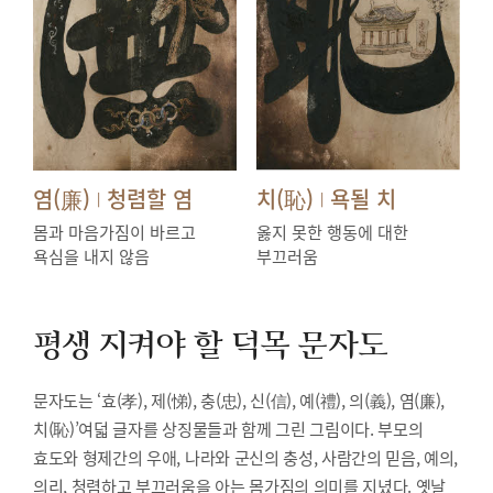
염(廉)
청렴할 염
치(恥)
욕될 치
|
|
몸과 마음가짐이 바르고
옳지 못한 행동에 대한
욕심을 내지 않음
부끄러움
평생 지켜야 할 덕목
문자도
문자도는 ‘효(孝), 제(悌), 충(忠), 신(信), 예(禮), 의(義), 염(廉),
치(恥)’여덟 글자를 상징물들과 함께 그린 그림이다. 부모의
효도와 형제간의 우애, 나라와 군신의 충성, 사람간의 믿음, 예의,
의리, 청렴하고 부끄러움을 아는 몸가짐의 의미를 지녔다. 옛날