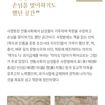
손님을 맞이하기도
”
했던 공간
사랑방은 전통사회에서 남성들이 거주하며 학문을 수양하고
손님을 맞이하기도 했던 공간이다. 사랑방에는 책을 읽는 선비
(학식과 인품을 갖춘 조선시대 지식인)들이 가까이 했던 붓, 먹,
종이, 벼루 등의 문방사우와 서안, 학문에 매진하라는 의미의
‘책가도’나 과거급제를 바라는 ‘약리도’(잉어가 뛰어오르는 그림)
가 주로 있었다. 전통사회의 남성들은 사랑방에서 효( 孝)·제(悌)·
충(忠)·신(信)·예(禮)·의(義)·염(廉)·치(恥) 등의 유교적 덕목을
갖추고자 노력했으며, 과거시험에 급제하여 관직에 나아가는
것을 목표로 삼고 학문에 정진하였다.