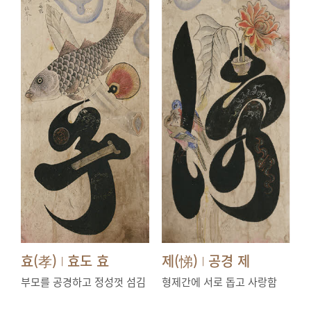
효(孝)
효도 효
제(悌)
공경 제
|
|
부모를 공경하고 정성껏 섬김
형제간에 서로 돕고 사랑함