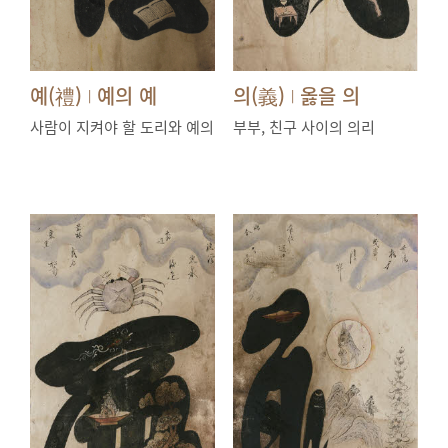
예(禮)
예의 예
의(義)
옳을 의
|
|
사람이 지켜야 할 도리와 예의
부부, 친구 사이의 의리