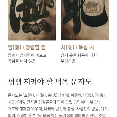
염(廉)
청렴할 염
치(恥)
욕될 치
|
|
몸과 마음가짐이 바르고
옳지 못한 행동에 대한
욕심을 내지 않음
부끄러움
평생 지켜야 할 덕목
문자도
문자도는 ‘효(孝), 제(悌), 충(忠), 신(信), 예(禮), 의(義), 염(廉),
치(恥)’여덟 글자를 상징물들과 함께 그린 그림이다. 부모의
효도와 형제간의 우애, 나라와 군신의 충성, 사람간의 믿음, 예의,
의리, 청렴하고 부끄러움을 아는 몸가짐의 의미를 지녔다. 옛날