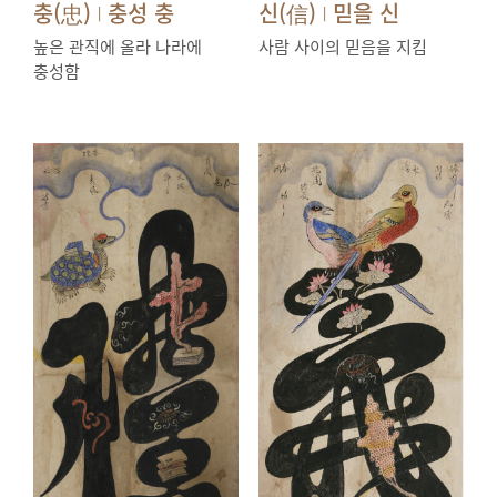
충(忠)
충성 충
신(信)
믿을 신
|
|
높은 관직에 올라 나라에
사람 사이의 믿음을 지킴
충성함