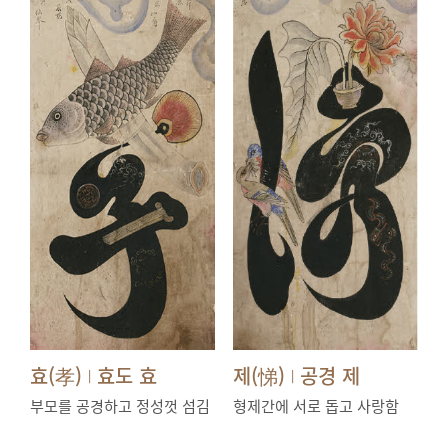
효(孝)
효도 효
제(悌)
공경 제
|
|
부모를 공경하고 정성껏 섬김
형제간에 서로 돕고 사랑함