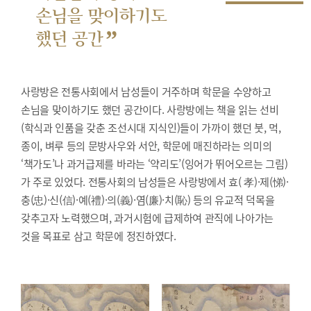
손님을 맞이하기도
”
했던 공간
사랑방은 전통사회에서 남성들이 거주하며 학문을 수양하고
손님을 맞이하기도 했던 공간이다. 사랑방에는 책을 읽는 선비
(학식과 인품을 갖춘 조선시대 지식인)들이 가까이 했던 붓, 먹,
종이, 벼루 등의 문방사우와 서안, 학문에 매진하라는 의미의
‘책가도’나 과거급제를 바라는 ‘약리도’(잉어가 뛰어오르는 그림)
가 주로 있었다. 전통사회의 남성들은 사랑방에서 효( 孝)·제(悌)·
충(忠)·신(信)·예(禮)·의(義)·염(廉)·치(恥) 등의 유교적 덕목을
갖추고자 노력했으며, 과거시험에 급제하여 관직에 나아가는
것을 목표로 삼고 학문에 정진하였다.