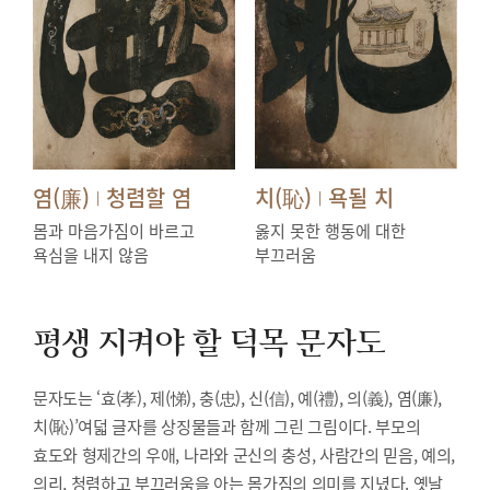
염(廉)
청렴할 염
치(恥)
욕될 치
|
|
몸과 마음가짐이 바르고
옳지 못한 행동에 대한
욕심을 내지 않음
부끄러움
평생 지켜야 할 덕목
문자도
문자도는 ‘효(孝), 제(悌), 충(忠), 신(信), 예(禮), 의(義), 염(廉),
치(恥)’여덟 글자를 상징물들과 함께 그린 그림이다. 부모의
효도와 형제간의 우애, 나라와 군신의 충성, 사람간의 믿음, 예의,
의리, 청렴하고 부끄러움을 아는 몸가짐의 의미를 지녔다. 옛날