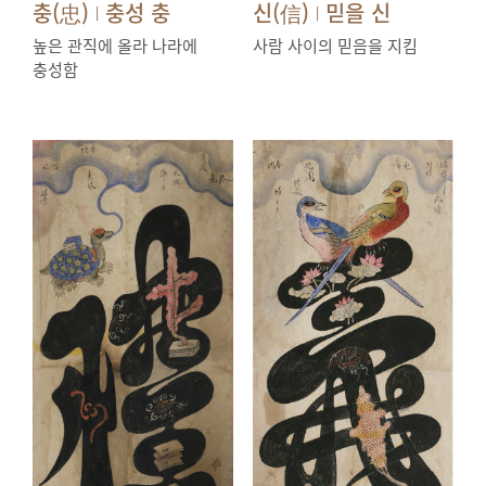
충(忠)
충성 충
신(信)
믿을 신
|
|
높은 관직에 올라 나라에
사람 사이의 믿음을 지킴
충성함