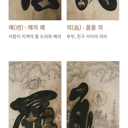
예(禮)
예의 예
의(義)
옳을 의
|
|
사람이 지켜야 할 도리와 예의
부부, 친구 사이의 의리