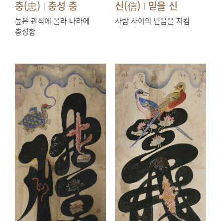
충(忠)
충성 충
신(信)
믿을 신
|
|
높은 관직에 올라 나라에
사람 사이의 믿음을 지킴
충성함