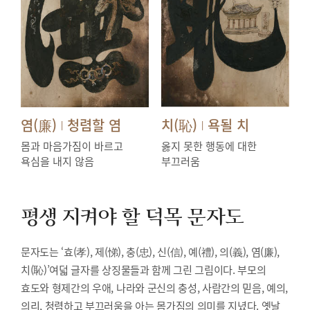
염(廉)
청렴할 염
치(恥)
욕될 치
|
|
몸과 마음가짐이 바르고
옳지 못한 행동에 대한
욕심을 내지 않음
부끄러움
평생 지켜야 할 덕목
문자도
문자도는 ‘효(孝), 제(悌), 충(忠), 신(信), 예(禮), 의(義), 염(廉),
치(恥)’여덟 글자를 상징물들과 함께 그린 그림이다. 부모의
효도와 형제간의 우애, 나라와 군신의 충성, 사람간의 믿음, 예의,
의리, 청렴하고 부끄러움을 아는 몸가짐의 의미를 지녔다. 옛날