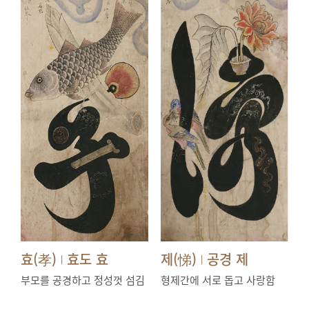
효(孝)
효도 효
제(悌)
공경 제
|
|
부모를 공경하고 정성껏 섬김
형제간에 서로 돕고 사랑함