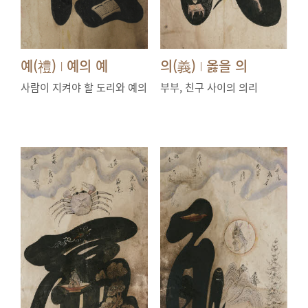
예(禮)
예의 예
의(義)
옳을 의
|
|
사람이 지켜야 할 도리와 예의
부부, 친구 사이의 의리