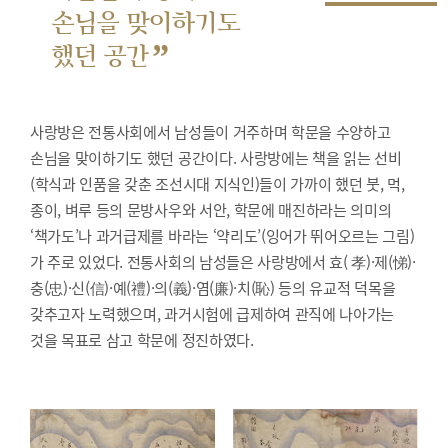
손님을 맞이하기도
”
했던 공간
사랑방은 전통사회에서 남성들이 거주하며 학문을 수양하고
손님을 맞이하기도 했던 공간이다. 사랑방에는 책을 읽는 선비
(학식과 인품을 갖춘 조선시대 지식인)들이 가까이 했던 붓, 먹,
종이, 벼루 등의 문방사우와 서안, 학문에 매진하라는 의미의
‘책가도’나 과거급제를 바라는 ‘약리도’(잉어가 뛰어오르는 그림)
가 주로 있었다. 전통사회의 남성들은 사랑방에서 효( 孝)·제(悌)·
충(忠)·신(信)·예(禮)·의(義)·염(廉)·치(恥) 등의 유교적 덕목을
갖추고자 노력했으며, 과거시험에 급제하여 관직에 나아가는
것을 목표로 삼고 학문에 정진하였다.