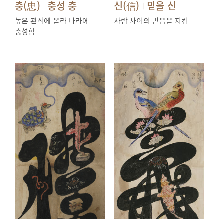
충(忠)
충성 충
신(信)
믿을 신
|
|
높은 관직에 올라 나라에
사람 사이의 믿음을 지킴
충성함