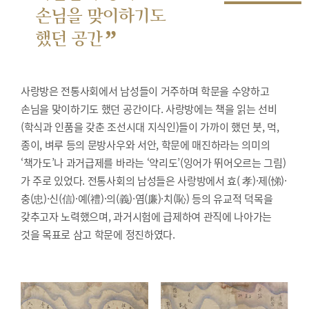
손님을 맞이하기도
”
했던 공간
사랑방은 전통사회에서 남성들이 거주하며 학문을 수양하고
손님을 맞이하기도 했던 공간이다. 사랑방에는 책을 읽는 선비
(학식과 인품을 갖춘 조선시대 지식인)들이 가까이 했던 붓, 먹,
종이, 벼루 등의 문방사우와 서안, 학문에 매진하라는 의미의
‘책가도’나 과거급제를 바라는 ‘약리도’(잉어가 뛰어오르는 그림)
가 주로 있었다. 전통사회의 남성들은 사랑방에서 효( 孝)·제(悌)·
충(忠)·신(信)·예(禮)·의(義)·염(廉)·치(恥) 등의 유교적 덕목을
갖추고자 노력했으며, 과거시험에 급제하여 관직에 나아가는
것을 목표로 삼고 학문에 정진하였다.