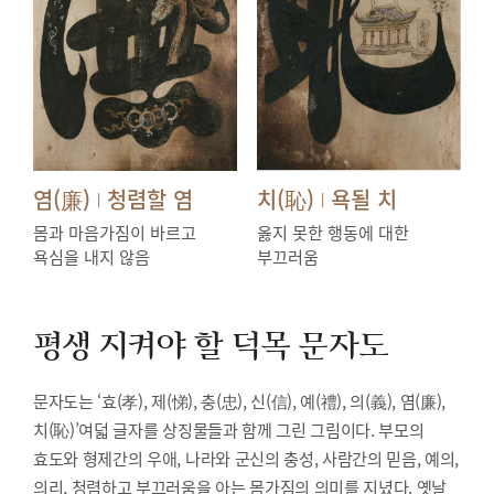
염(廉)
청렴할 염
치(恥)
욕될 치
|
|
몸과 마음가짐이 바르고
옳지 못한 행동에 대한
욕심을 내지 않음
부끄러움
평생 지켜야 할 덕목
문자도
문자도는 ‘효(孝), 제(悌), 충(忠), 신(信), 예(禮), 의(義), 염(廉),
치(恥)’여덟 글자를 상징물들과 함께 그린 그림이다. 부모의
효도와 형제간의 우애, 나라와 군신의 충성, 사람간의 믿음, 예의,
의리, 청렴하고 부끄러움을 아는 몸가짐의 의미를 지녔다. 옛날