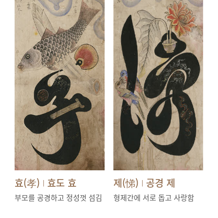
효(孝)
효도 효
제(悌)
공경 제
|
|
부모를 공경하고 정성껏 섬김
형제간에 서로 돕고 사랑함