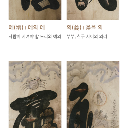
예(禮)
예의 예
의(義)
옳을 의
|
|
사람이 지켜야 할 도리와 예의
부부, 친구 사이의 의리