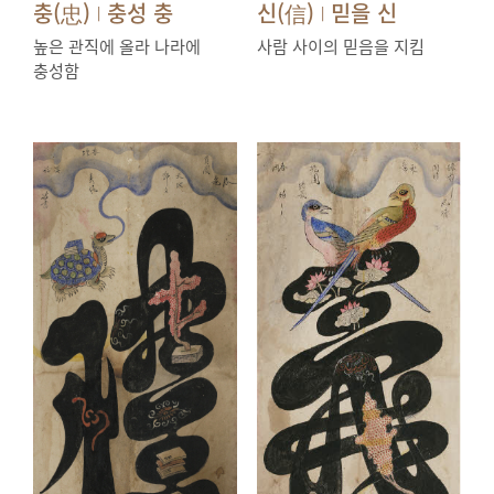
충(忠)
충성 충
신(信)
믿을 신
|
|
높은 관직에 올라 나라에
사람 사이의 믿음을 지킴
충성함