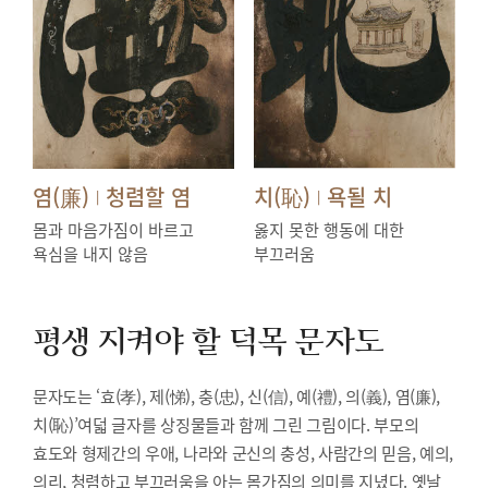
염(廉)
청렴할 염
치(恥)
욕될 치
|
|
몸과 마음가짐이 바르고
옳지 못한 행동에 대한
욕심을 내지 않음
부끄러움
평생 지켜야 할 덕목
문자도
문자도는 ‘효(孝), 제(悌), 충(忠), 신(信), 예(禮), 의(義), 염(廉),
치(恥)’여덟 글자를 상징물들과 함께 그린 그림이다. 부모의
효도와 형제간의 우애, 나라와 군신의 충성, 사람간의 믿음, 예의,
의리, 청렴하고 부끄러움을 아는 몸가짐의 의미를 지녔다. 옛날