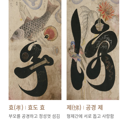
효(孝)
효도 효
제(悌)
공경 제
|
|
부모를 공경하고 정성껏 섬김
형제간에 서로 돕고 사랑함