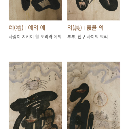
예(禮)
예의 예
의(義)
옳을 의
|
|
사람이 지켜야 할 도리와 예의
부부, 친구 사이의 의리