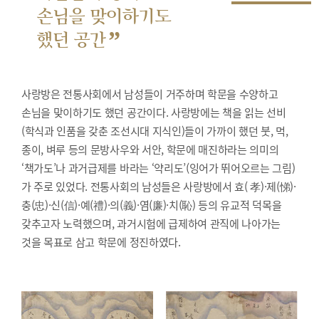
손님을 맞이하기도
”
했던 공간
사랑방은 전통사회에서 남성들이 거주하며 학문을 수양하고
손님을 맞이하기도 했던 공간이다. 사랑방에는 책을 읽는 선비
(학식과 인품을 갖춘 조선시대 지식인)들이 가까이 했던 붓, 먹,
종이, 벼루 등의 문방사우와 서안, 학문에 매진하라는 의미의
‘책가도’나 과거급제를 바라는 ‘약리도’(잉어가 뛰어오르는 그림)
가 주로 있었다. 전통사회의 남성들은 사랑방에서 효( 孝)·제(悌)·
충(忠)·신(信)·예(禮)·의(義)·염(廉)·치(恥) 등의 유교적 덕목을
갖추고자 노력했으며, 과거시험에 급제하여 관직에 나아가는
것을 목표로 삼고 학문에 정진하였다.