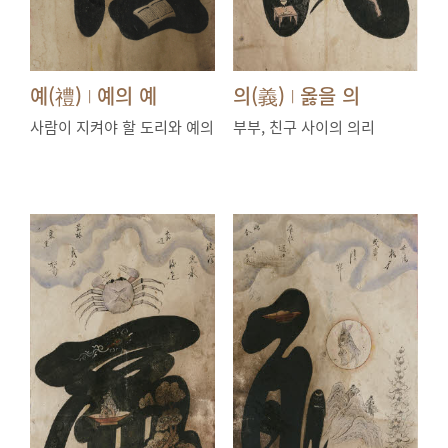
예(禮)
예의 예
의(義)
옳을 의
|
|
사람이 지켜야 할 도리와 예의
부부, 친구 사이의 의리