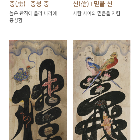
충(忠)
충성 충
신(信)
믿을 신
|
|
높은 관직에 올라 나라에
사람 사이의 믿음을 지킴
충성함