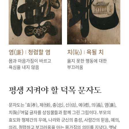
염(廉)
청렴할 염
치(恥)
욕될 치
|
|
몸과 마음가짐이 바르고
옳지 못한 행동에 대한
욕심을 내지 않음
부끄러움
평생 지켜야 할 덕목
문자도
문자도는 ‘효(孝), 제(悌), 충(忠), 신(信), 예(禮), 의(義), 염(廉),
치(恥)’여덟 글자를 상징물들과 함께 그린 그림이다. 부모의
효도와 형제간의 우애, 나라와 군신의 충성, 사람간의 믿음, 예의,
의리, 청렴하고 부끄러움을 아는 몸가짐의 의미를 지녔다. 옛날