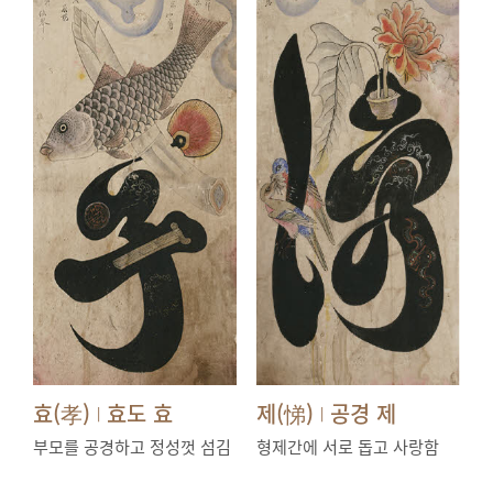
효(孝)
효도 효
제(悌)
공경 제
|
|
부모를 공경하고 정성껏 섬김
형제간에 서로 돕고 사랑함