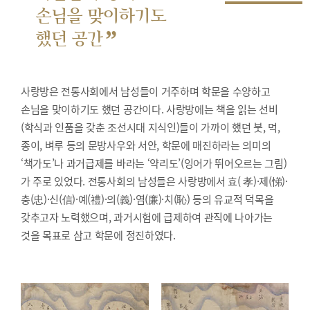
손님을 맞이하기도
”
했던 공간
사랑방은 전통사회에서 남성들이 거주하며 학문을 수양하고
손님을 맞이하기도 했던 공간이다. 사랑방에는 책을 읽는 선비
(학식과 인품을 갖춘 조선시대 지식인)들이 가까이 했던 붓, 먹,
종이, 벼루 등의 문방사우와 서안, 학문에 매진하라는 의미의
‘책가도’나 과거급제를 바라는 ‘약리도’(잉어가 뛰어오르는 그림)
가 주로 있었다. 전통사회의 남성들은 사랑방에서 효( 孝)·제(悌)·
충(忠)·신(信)·예(禮)·의(義)·염(廉)·치(恥) 등의 유교적 덕목을
갖추고자 노력했으며, 과거시험에 급제하여 관직에 나아가는
것을 목표로 삼고 학문에 정진하였다.