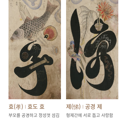
효(孝)
효도 효
제(悌)
공경 제
|
|
부모를 공경하고 정성껏 섬김
형제간에 서로 돕고 사랑함