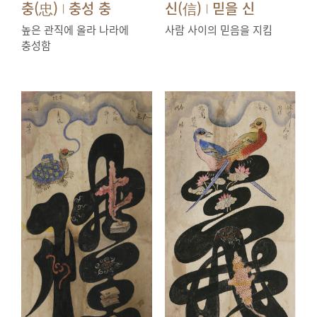
충(忠)
충성 충
신(信)
믿을 신
|
|
높은 관직에 올라 나라에
사람 사이의 믿음을 지킴
충성함