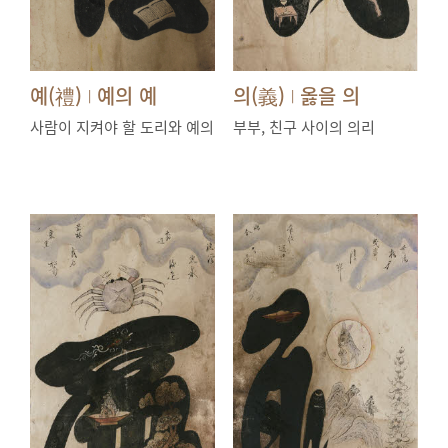
예(禮)
예의 예
의(義)
옳을 의
|
|
사람이 지켜야 할 도리와 예의
부부, 친구 사이의 의리