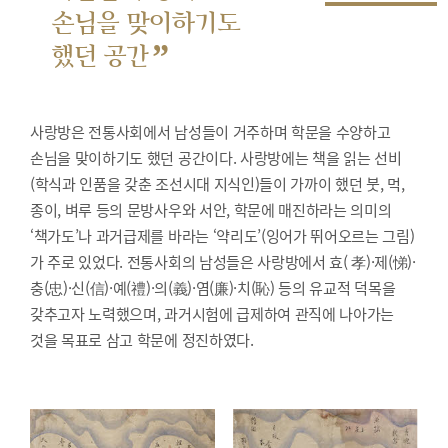
손님을 맞이하기도
”
했던 공간
사랑방은 전통사회에서 남성들이 거주하며 학문을 수양하고
손님을 맞이하기도 했던 공간이다. 사랑방에는 책을 읽는 선비
(학식과 인품을 갖춘 조선시대 지식인)들이 가까이 했던 붓, 먹,
종이, 벼루 등의 문방사우와 서안, 학문에 매진하라는 의미의
‘책가도’나 과거급제를 바라는 ‘약리도’(잉어가 뛰어오르는 그림)
가 주로 있었다. 전통사회의 남성들은 사랑방에서 효( 孝)·제(悌)·
충(忠)·신(信)·예(禮)·의(義)·염(廉)·치(恥) 등의 유교적 덕목을
갖추고자 노력했으며, 과거시험에 급제하여 관직에 나아가는
것을 목표로 삼고 학문에 정진하였다.