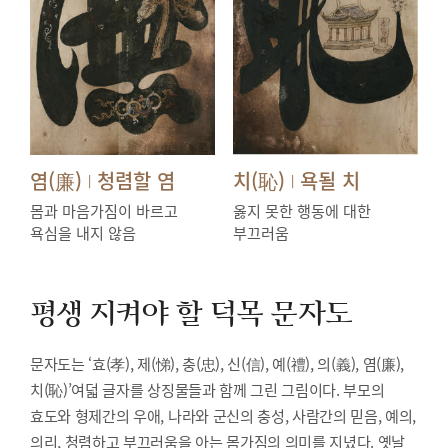
염(廉)
청렴할 염
치(恥)
욕될 치
|
|
몸과 마음가짐이 바르고
옳지 못한 행동에 대한
욕심을 내지 않음
부끄러움
평생 지켜야 할 덕목
문자도
문자도는 ‘효(孝), 제(悌), 충(忠), 신(信), 예(禮), 의(義), 염(廉),
치(恥)’여덟 글자를 상징물들과 함께 그린 그림이다. 부모의
효도와 형제간의 우애, 나라와 군신의 충성, 사람간의 믿음, 예의,
의리, 청렴하고 부끄러움을 아는 몸가짐의 의미를 지녔다. 옛날