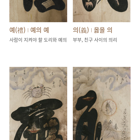
예(禮)
예의 예
의(義)
옳을 의
|
|
사람이 지켜야 할 도리와 예의
부부, 친구 사이의 의리