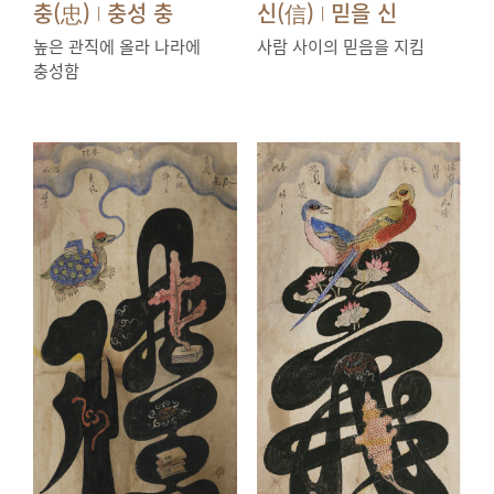
충(忠)
충성 충
신(信)
믿을 신
|
|
높은 관직에 올라 나라에
사람 사이의 믿음을 지킴
충성함