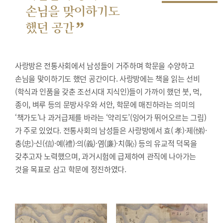
손님을 맞이하기도
”
했던 공간
사랑방은 전통사회에서 남성들이 거주하며 학문을 수양하고
손님을 맞이하기도 했던 공간이다. 사랑방에는 책을 읽는 선비
(학식과 인품을 갖춘 조선시대 지식인)들이 가까이 했던 붓, 먹,
종이, 벼루 등의 문방사우와 서안, 학문에 매진하라는 의미의
‘책가도’나 과거급제를 바라는 ‘약리도’(잉어가 뛰어오르는 그림)
가 주로 있었다. 전통사회의 남성들은 사랑방에서 효( 孝)·제(悌)·
충(忠)·신(信)·예(禮)·의(義)·염(廉)·치(恥) 등의 유교적 덕목을
갖추고자 노력했으며, 과거시험에 급제하여 관직에 나아가는
것을 목표로 삼고 학문에 정진하였다.