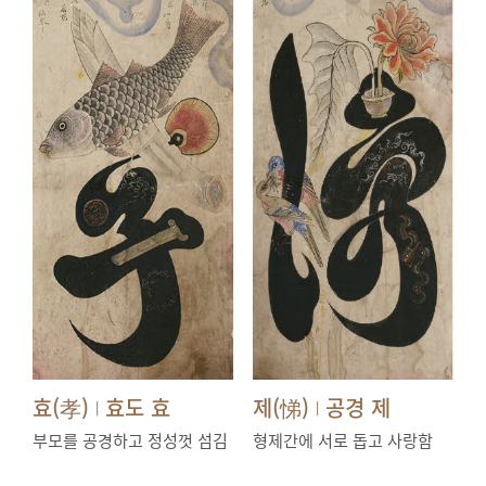
효(孝)
효도 효
제(悌)
공경 제
|
|
부모를 공경하고 정성껏 섬김
형제간에 서로 돕고 사랑함