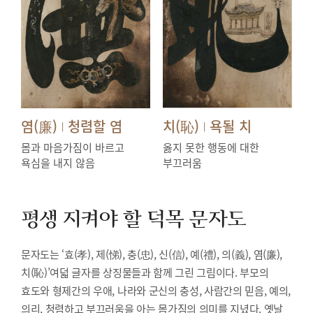
염(廉)
청렴할 염
치(恥)
욕될 치
|
|
몸과 마음가짐이 바르고
옳지 못한 행동에 대한
욕심을 내지 않음
부끄러움
평생 지켜야 할 덕목
문자도
문자도는 ‘효(孝), 제(悌), 충(忠), 신(信), 예(禮), 의(義), 염(廉),
치(恥)’여덟 글자를 상징물들과 함께 그린 그림이다. 부모의
효도와 형제간의 우애, 나라와 군신의 충성, 사람간의 믿음, 예의,
의리, 청렴하고 부끄러움을 아는 몸가짐의 의미를 지녔다. 옛날