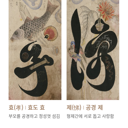
효(孝)
효도 효
제(悌)
공경 제
|
|
부모를 공경하고 정성껏 섬김
형제간에 서로 돕고 사랑함