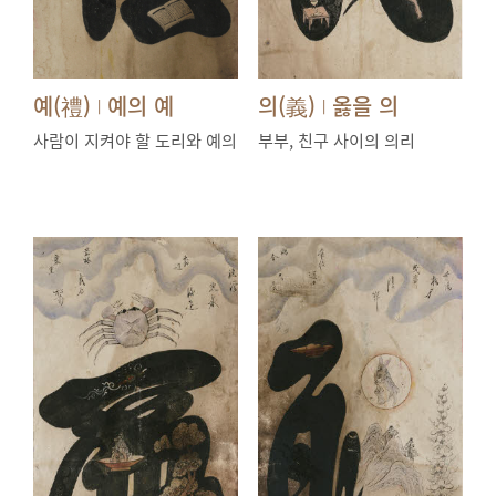
예(禮)
예의 예
의(義)
옳을 의
|
|
사람이 지켜야 할 도리와 예의
부부, 친구 사이의 의리