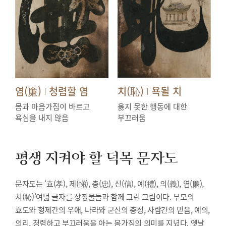
염(廉)
청렴할 염
치(恥)
욕될 치
|
|
몸과 마음가짐이 바르고
옳지 못한 행동에 대한
욕심을 내지 않음
부끄러움
평생 지켜야 할 덕목
문자도
문자도는 ‘효(孝), 제(悌), 충(忠), 신(信), 예(禮), 의(義), 염(廉),
치(恥)’여덟 글자를 상징물들과 함께 그린 그림이다. 부모의
효도와 형제간의 우애, 나라와 군신의 충성, 사람간의 믿음, 예의,
의리, 청렴하고 부끄러움을 아는 몸가짐의 의미를 지녔다. 옛날