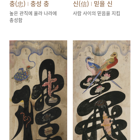
충(忠)
충성 충
신(信)
믿을 신
|
|
높은 관직에 올라 나라에
사람 사이의 믿음을 지킴
충성함