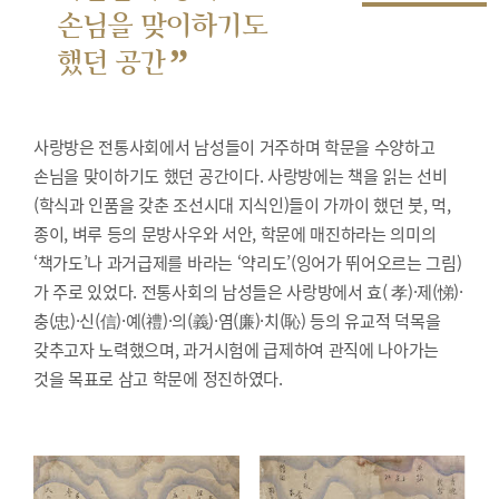
손님을 맞이하기도
”
했던 공간
사랑방은 전통사회에서 남성들이 거주하며 학문을 수양하고
손님을 맞이하기도 했던 공간이다. 사랑방에는 책을 읽는 선비
(학식과 인품을 갖춘 조선시대 지식인)들이 가까이 했던 붓, 먹,
종이, 벼루 등의 문방사우와 서안, 학문에 매진하라는 의미의
‘책가도’나 과거급제를 바라는 ‘약리도’(잉어가 뛰어오르는 그림)
가 주로 있었다. 전통사회의 남성들은 사랑방에서 효( 孝)·제(悌)·
충(忠)·신(信)·예(禮)·의(義)·염(廉)·치(恥) 등의 유교적 덕목을
갖추고자 노력했으며, 과거시험에 급제하여 관직에 나아가는
것을 목표로 삼고 학문에 정진하였다.