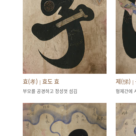
효(孝)
효도 효
제(悌)
|
|
부모를 공경하고 정성껏 섬김
형제간에 