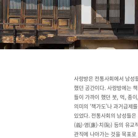
사랑방은 전통사회에서 남성들
했던 공간이다. 사랑방에는 책
들이 가까이 했던 붓, 먹, 종
의미의 ‘책가도’나 과거급제를
있었다. 전통사회의 남성들은 사랑
(義)·염(廉)·치(恥) 등의 
관직에 나아가는 것을 목표로