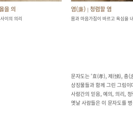
옳을 의
염(廉)
청렴할 염
|
 사이의 의리
몸과 마음가짐이 바르고 욕심을 
문자도는 ‘효(孝), 제(悌), 충(忠
상징물들과 함께 그린 그림이다
사람간의 믿음, 예의, 의리,
옛날 사람들은 이 문자도를 병