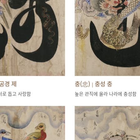
공경 제
충(忠)
충성 충
|
서로 돕고 사랑함
높은 관직에 올라 나라에 충성함