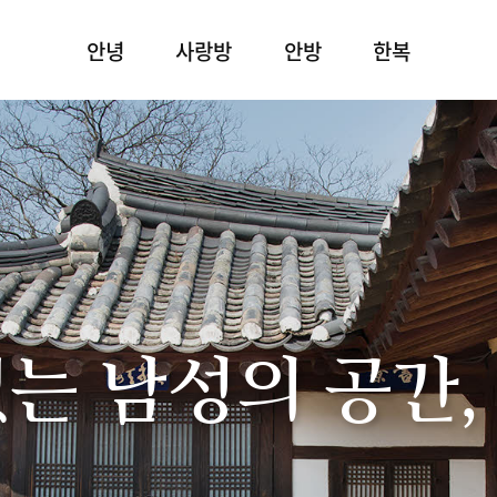
안녕
사랑방
안방
한복
있는 남성의 공간,