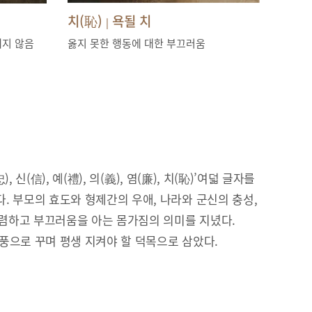
치(恥)
욕될 치
|
내지 않음
옳지 못한 행동에 대한 부끄러움
), 신(信), 예(禮), 의(義), 염(廉), 치(恥)’여덟 글자를
. 부모의 효도와 형제간의 우애, 나라와 군신의 충성,
 청렴하고 부끄러움을 아는 몸가짐의 의미를 지녔다.
풍으로 꾸며 평생 지켜야 할 덕목으로 삼았다.