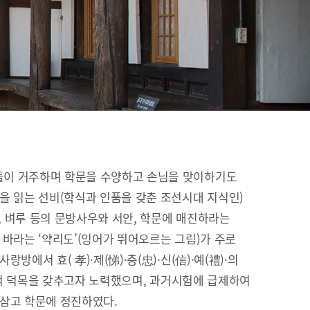
이 거주하며 학문을 수양하고 손님을 맞이하기도
을 읽는 선비(학식과 인품을 갖춘 조선시대 지식인)
이, 벼루 등의 문방사우와 서안, 학문에 매진하라는
 바라는 ‘약리도’(잉어가 뛰어오르는 그림)가 주로
방에서 효( 孝)·제(悌)·충(忠)·신(信)·예(禮)·의
유교적 덕목을 갖추고자 노력했으며, 과거시험에 급제하여
 삼고 학문에 정진하였다.