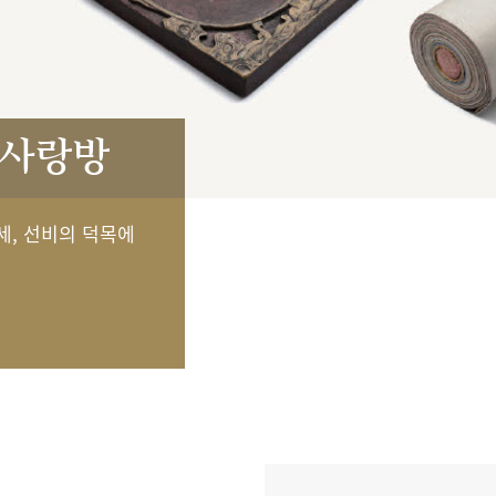
 사랑방
세, 선비의 덕목에