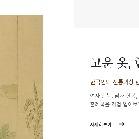
고운 옷,
한국인의 전통의상 한
여자 한복, 남자 한복,
혼례복을 직접 입어보
자세히보기