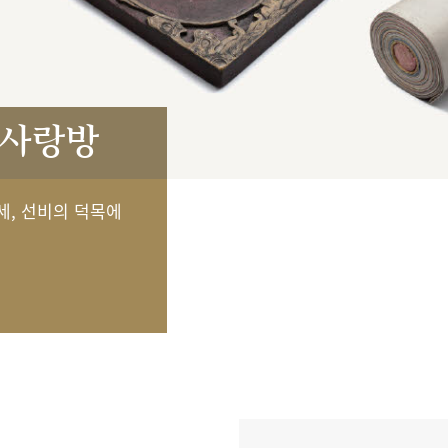
 사랑방
세, 선비의 덕목에