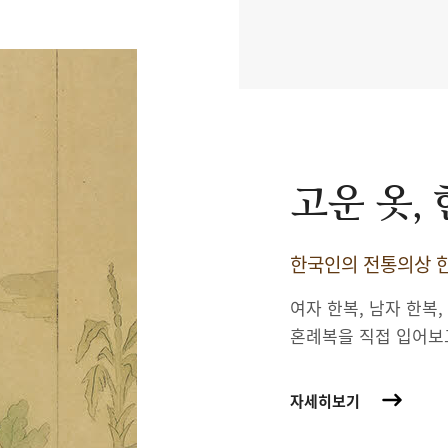
고운 옷,
한국인의 전통의상 한
여자 한복, 남자 한복,
혼례복을 직접 입어보
자세히보기