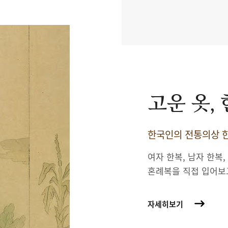
고운 옷,
한국인의 전통의상 한
여자 한복, 남자 한복,
혼례복을 직접 입어보
자세히보기