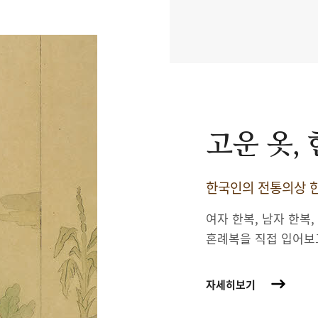
고운 옷,
한국인의 전통의상 한
여자 한복, 남자 한복,
혼례복을 직접 입어보
자세히보기