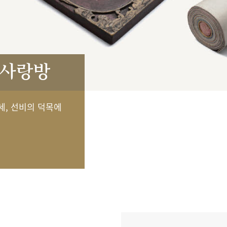
 사랑방
세, 선비의 덕목에