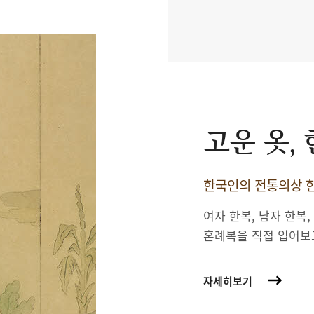
고운 옷,
한국인의 전통의상 한
여자 한복, 남자 한복,
혼례복을 직접 입어보
자세히보기