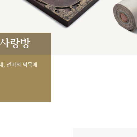
 사랑방
세, 선비의 덕목에