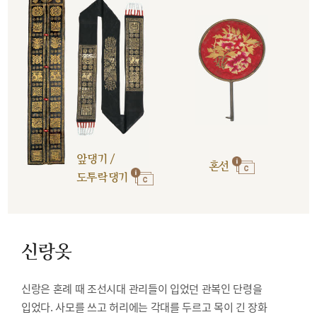
앞댕기 /
혼선
도투락댕기
신랑옷
신랑은 혼례 때 조선시대 관리들이 입었던 관복인 단령을
입었다. 사모를 쓰고 허리에는 각대를 두르고 목이 긴 장화