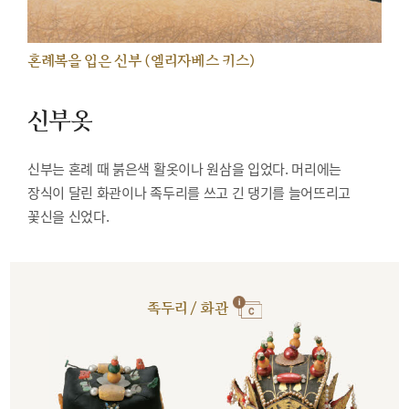
혼례복을 입은 신부 (엘리자베스 키스)
신부옷
신부는 혼례 때 붉은색 활옷이나 원삼을 입었다. 머리에는
장식이 달린 화관이나 족두리를 쓰고 긴 댕기를 늘어뜨리고
꽃신을 신었다.
족두리 / 화관