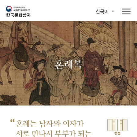
한국어
혼례복
“
혼례는 남자와 여자가
서로 만나서
부부가 되는
한복