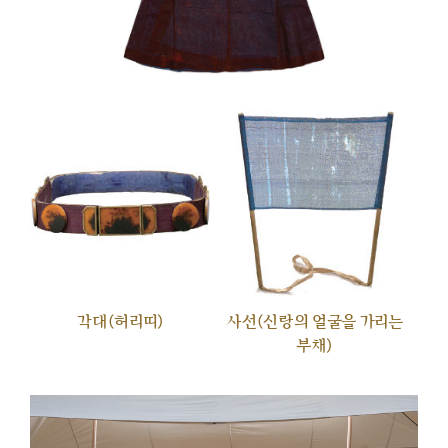
각대(허리띠)
사선(신랑의 얼굴을 가리는
부채)