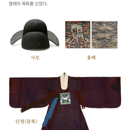
형태의 목화를 신었다.
사모
흉배
단령(관복)