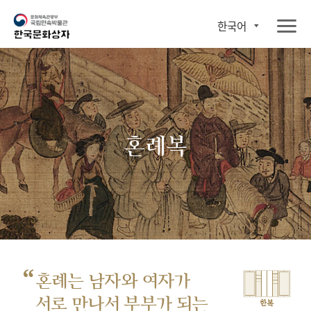
한국어
혼례복
“
혼례는 남자와 여자가
서로 만나서
부부가 되는
한복