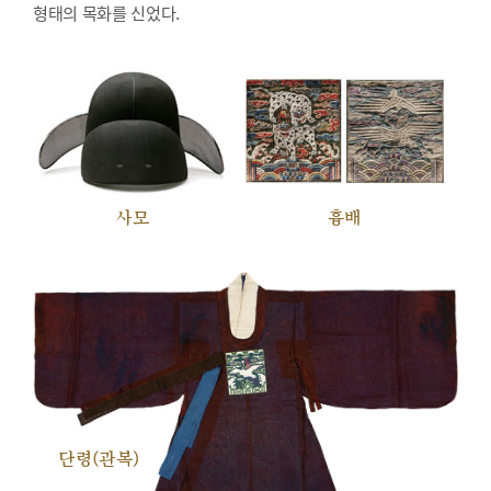
형태의 목화를 신었다.
사모
흉배
단령(관복)