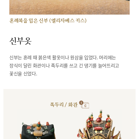
혼례복을 입은 신부 (엘리자베스 키스)
신부옷
신부는 혼례 때 붉은색 활옷이나 원삼을 입었다. 머리에는
장식이 달린 화관이나 족두리를 쓰고 긴 댕기를 늘어뜨리고
꽃신을 신었다.
족두리 / 화관