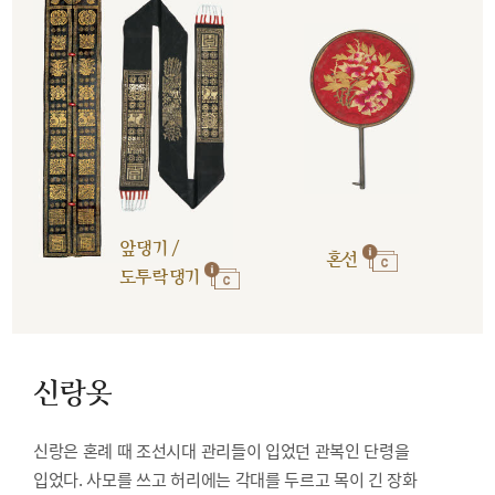
앞댕기 /
혼선
도투락댕기
신랑옷
신랑은 혼례 때 조선시대 관리들이 입었던 관복인 단령을
입었다. 사모를 쓰고 허리에는 각대를 두르고 목이 긴 장화