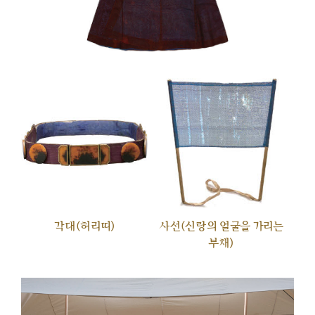
각대(허리띠)
사선(신랑의 얼굴을 가리는
부채)