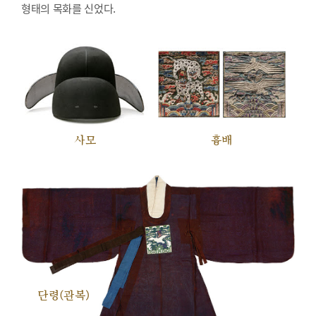
형태의 목화를 신었다.
사모
흉배
단령(관복)