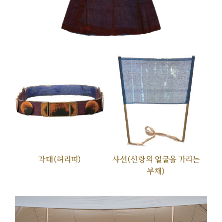
각대(허리띠)
사선(신랑의 얼굴을 가리는
부채)