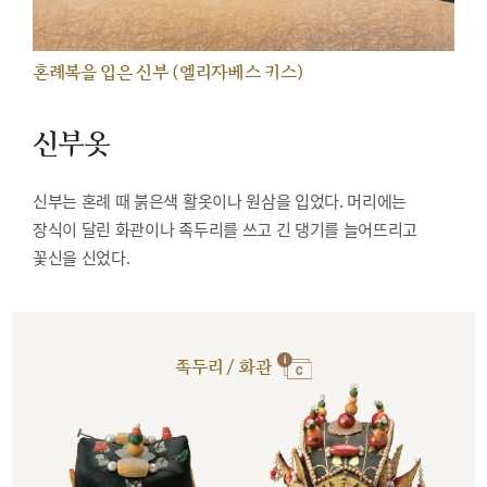
혼례복을 입은 신부 (엘리자베스 키스)
신부옷
신부는 혼례 때 붉은색 활옷이나 원삼을 입었다. 머리에는
장식이 달린 화관이나 족두리를 쓰고 긴 댕기를 늘어뜨리고
꽃신을 신었다.
족두리 / 화관