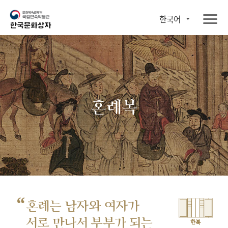
한국어
혼례복
“
혼례는 남자와 여자가
서로 만나서
부부가 되는
한복