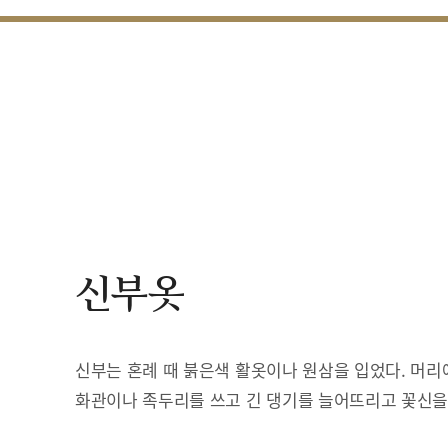
신부옷
신부는 혼례 때 붉은색 활옷이나 원삼을 입었다. 머리
화관이나 족두리를 쓰고 긴 댕기를 늘어뜨리고 꽃신을