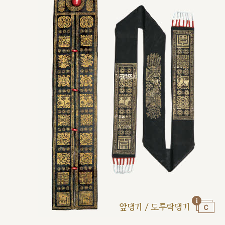
앞댕기 / 도투락댕기