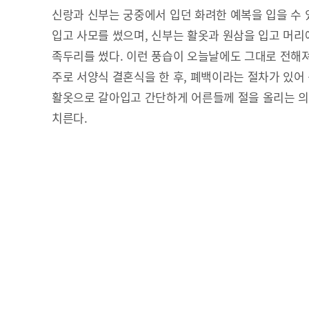
신랑과 신부는 궁중에서 입던 화려한 예복을 입을 수 
입고 사모를 썼으며, 신부는 활옷과 원삼을 입고 머
족두리를 썼다. 이런 풍습이 오늘날에도 그대로 전해
주로 서양식 결혼식을 한 후, 폐백이라는 절차가 있어
활옷으로 갈아입고 간단하게 어른들께 절을 올리는 의
치른다.