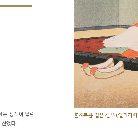
에는 장식이 달린
혼례복을 입은 신부 (엘리자베
 신었다.