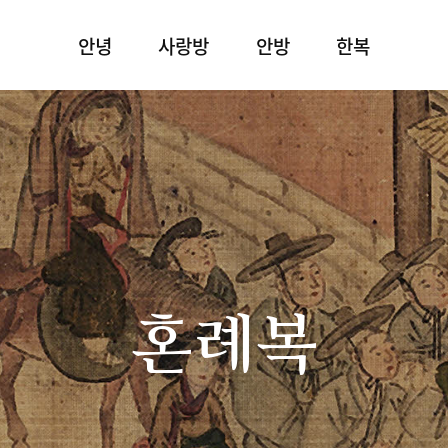
안녕
사랑방
안방
한복
혼례복