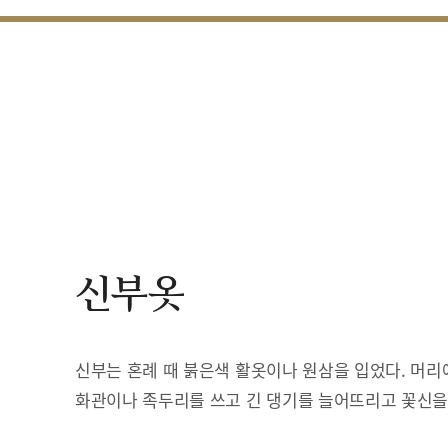
신부옷
신부는 혼례 때 붉은색 활옷이나 원삼을 입었다. 머리
화관이나 족두리를 쓰고 긴 댕기를 늘어뜨리고 꽃신을