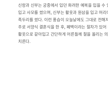
신랑과 신부는 궁중에서 입던 화려한 예복을 입을 수 
입고 사모를 썼으며, 신부는 활옷과 원삼을 입고 머
족두리를 썼다. 이런 풍습이 오늘날에도 그대로 전해
주로 서양식 결혼식을 한 후, 폐백이라는 절차가 있어
활옷으로 갈아입고 간단하게 어른들께 절을 올리는 의
치른다.