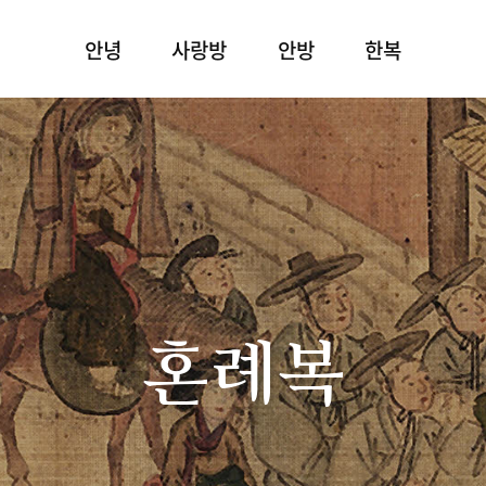
안녕
사랑방
안방
한복
혼례복