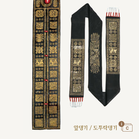
앞댕기 / 도투락댕기