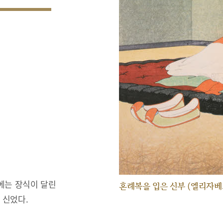
에는 장식이 달린
혼례복을 입은 신부 (엘리자베
 신었다.