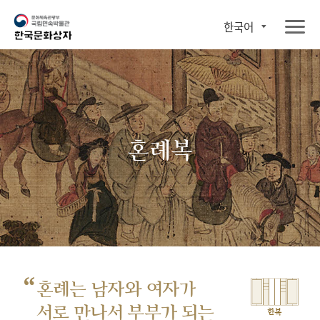
한국어
혼례복
“
혼례는 남자와 여자가
서로 만나서
부부가 되는
한복