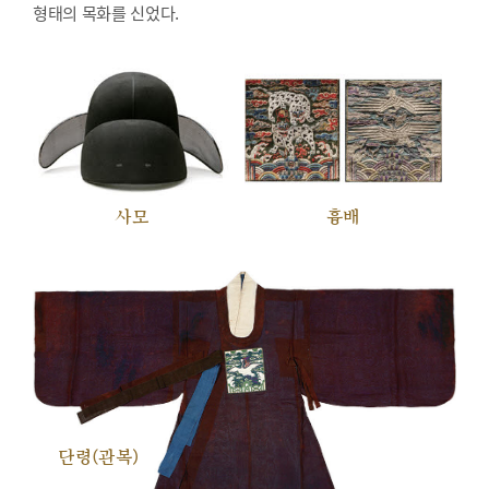
형태의 목화를 신었다.
사모
흉배
단령(관복)