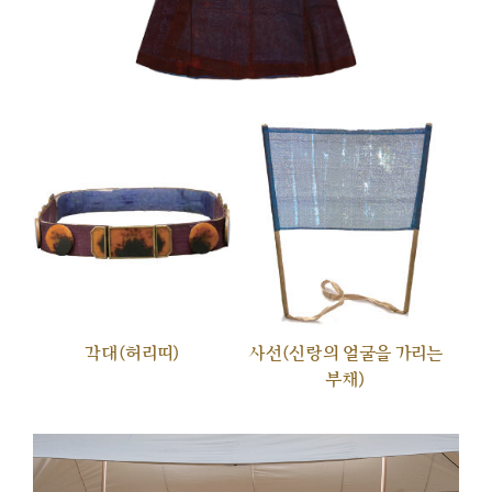
각대(허리띠)
사선(신랑의 얼굴을 가리는
부채)