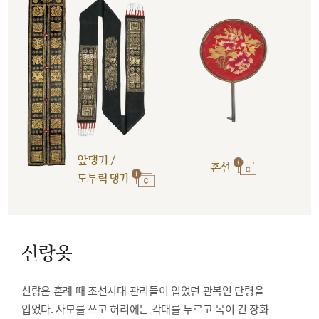
앞댕기 /
혼선
도투락댕기
신랑옷
신랑은 혼례 때 조선시대 관리들이 입었던 관복인 단령을
입었다. 사모를 쓰고 허리에는 각대를 두르고 목이 긴 장화