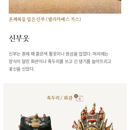
혼례복을 입은 신부 (엘리자베스 키스)
신부옷
신부는 혼례 때 붉은색 활옷이나 원삼을 입었다. 머리에는
장식이 달린 화관이나 족두리를 쓰고 긴 댕기를 늘어뜨리고
꽃신을 신었다.
족두리 / 화관