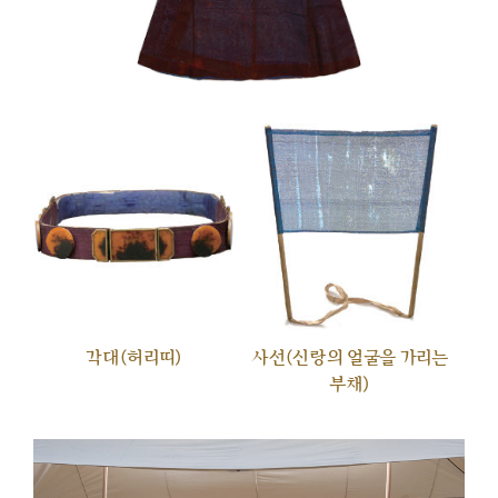
각대(허리띠)
사선(신랑의 얼굴을 가리는
부채)