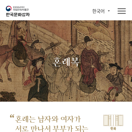
한국어
혼례복
“
혼례는 남자와 여자가
서로 만나서
부부가 되는
한복