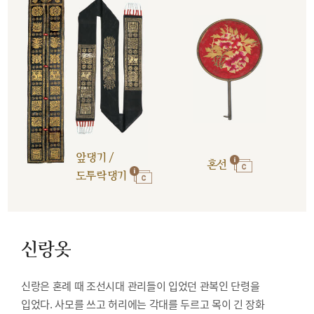
앞댕기 /
혼선
도투락댕기
신랑옷
신랑은 혼례 때 조선시대 관리들이 입었던 관복인 단령을
입었다. 사모를 쓰고 허리에는 각대를 두르고 목이 긴 장화