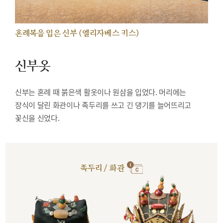
혼례복을 입은 신부 (엘리자베스 키스)
신부옷
신부는 혼례 때 붉은색 활옷이나 원삼을 입었다. 머리에는
장식이 달린 화관이나 족두리를 쓰고 긴 댕기를 늘어뜨리고
꽃신을 신었다.
족두리 / 화관