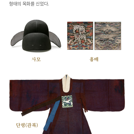
형태의 목화를 신었다.
사모
흉배
단령(관복)