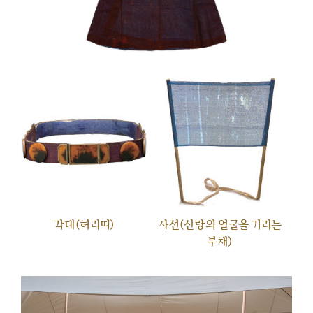
각대(허리띠)
사선(신랑의 얼굴을 가리는
부채)