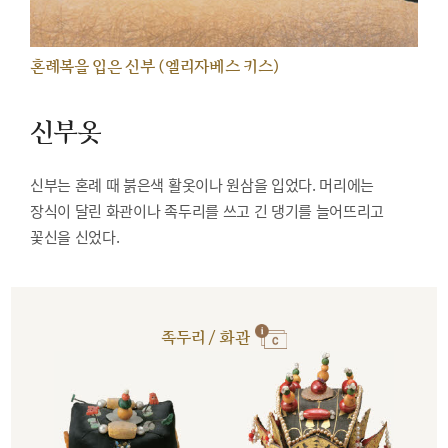
혼례복을 입은 신부 (엘리자베스 키스)
신부옷
신부는 혼례 때 붉은색 활옷이나 원삼을 입었다. 머리에는
장식이 달린 화관이나 족두리를 쓰고 긴 댕기를 늘어뜨리고
꽃신을 신었다.
족두리 / 화관