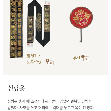
앞댕기 /
혼선
도투락댕기
신랑옷
신랑은 혼례 때 조선시대 관리들이 입었던 관복인 단령을
입었다. 사모를 쓰고 허리에는 각대를 두르고 목이 긴 장화