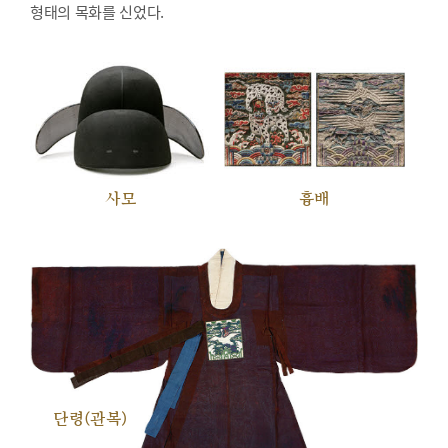
형태의 목화를 신었다.
사모
흉배
단령(관복)