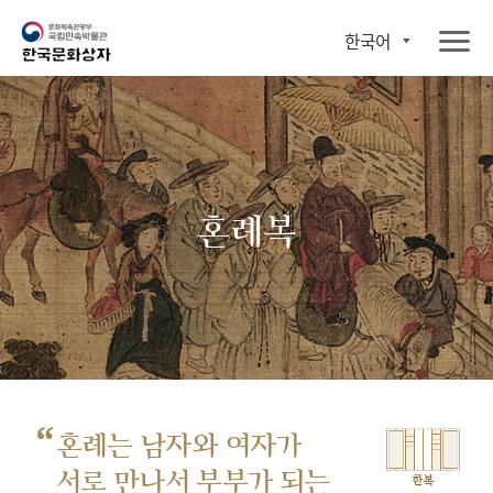
한국어
혼례복
“
혼례는 남자와 여자가
서로 만나서
부부가 되는
한복