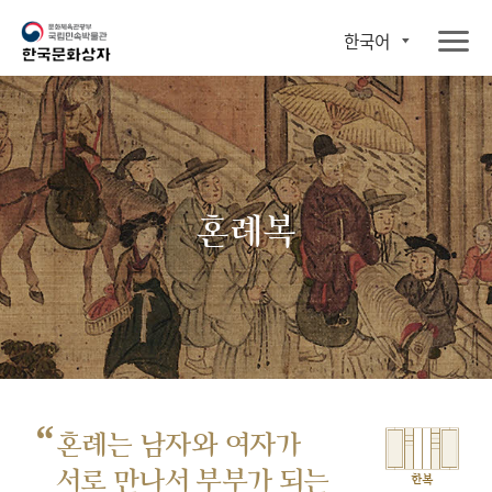
한국어
혼례복
“
혼례는 남자와 여자가
서로 만나서
부부가 되는
한복