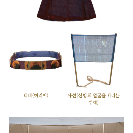
각대(허리띠)
사선(신랑의 얼굴을 가리는
부채)