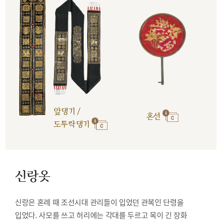
앞댕기 /
혼선
도투락댕기
신랑옷
신랑은 혼례 때 조선시대 관리들이 입었던 관복인 단령을
입었다. 사모를 쓰고 허리에는 각대를 두르고 목이 긴 장화