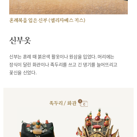
혼례복을 입은 신부 (엘리자베스 키스)
신부옷
신부는 혼례 때 붉은색 활옷이나 원삼을 입었다. 머리에는
장식이 달린 화관이나 족두리를 쓰고 긴 댕기를 늘어뜨리고
꽃신을 신었다.
족두리 / 화관