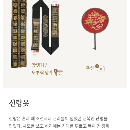
앞댕기 /
혼선
도투락댕기
신랑옷
신랑은 혼례 때 조선시대 관리들이 입었던 관복인 단령을
입었다. 사모를 쓰고 허리에는 각대를 두르고 목이 긴 장화