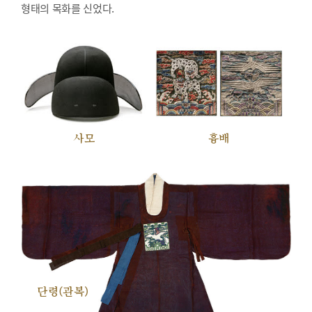
형태의 목화를 신었다.
사모
흉배
단령(관복)