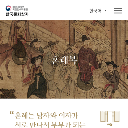
한국어
혼례복
“
혼례는 남자와 여자가
서로 만나서
부부가 되는
한복