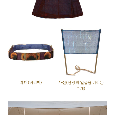
각대(허리띠)
사선(신랑의 얼굴을 가리는
부채)